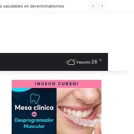
os saludables en derechohabientes
℃
28
Irapuato