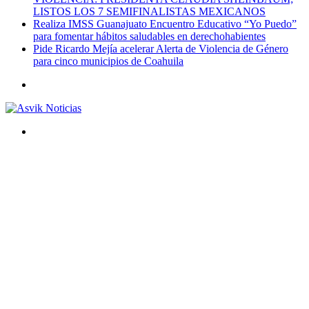
LISTOS LOS 7 SEMIFINALISTAS MEXICANOS
Realiza IMSS Guanajuato Encuentro Educativo “Yo Puedo”
para fomentar hábitos saludables en derechohabientes
Pide Ricardo Mejía acelerar Alerta de Violencia de Género
para cinco municipios de Coahuila
Menú
Buscar
por