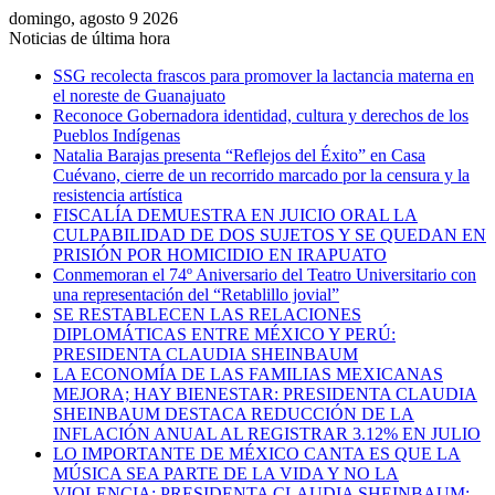
domingo, agosto 9 2026
Noticias de última hora
SSG recolecta frascos para promover la lactancia materna en
el noreste de Guanajuato
Reconoce Gobernadora identidad, cultura y derechos de los
Pueblos Indígenas
Natalia Barajas presenta “Reflejos del Éxito” en Casa
Cuévano, cierre de un recorrido marcado por la censura y la
resistencia artística
FISCALÍA DEMUESTRA EN JUICIO ORAL LA
CULPABILIDAD DE DOS SUJETOS Y SE QUEDAN EN
PRISIÓN POR HOMICIDIO EN IRAPUATO
Conmemoran el 74º Aniversario del Teatro Universitario con
una representación del “Retablillo jovial”
SE RESTABLECEN LAS RELACIONES
DIPLOMÁTICAS ENTRE MÉXICO Y PERÚ:
PRESIDENTA CLAUDIA SHEINBAUM
LA ECONOMÍA DE LAS FAMILIAS MEXICANAS
MEJORA; HAY BIENESTAR: PRESIDENTA CLAUDIA
SHEINBAUM DESTACA REDUCCIÓN DE LA
INFLACIÓN ANUAL AL REGISTRAR 3.12% EN JULIO
LO IMPORTANTE DE MÉXICO CANTA ES QUE LA
MÚSICA SEA PARTE DE LA VIDA Y NO LA
VIOLENCIA: PRESIDENTA CLAUDIA SHEINBAUM;