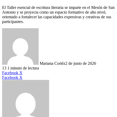
El Taller esencial de escritura literaria se imparte en el Mesón de San
Antonio y se proyecta como un espacio formativo de alto nivel,
orientado a fortalecer las capacidades expresivas y creativas de sus
participantes.
Mariana Cortéz
2 de junio de 2026
13
1 minuto de lectura
LinkedIn
Facebook
X
LinkedIn
Tumblr
Pinterest
Reddit
VKontakte
Compartir
Imprimir
Facebook
X
por
correo
electrónico