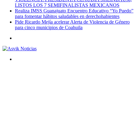
LISTOS LOS 7 SEMIFINALISTAS MEXICANOS
Realiza IMSS Guanajuato Encuentro Educativo “Yo Puedo”
para fomentar hábitos saludables en derechohabientes
Pide Ricardo Mejía acelerar Alerta de Violencia de Género
para cinco municipios de Coahuila
Menú
Buscar
por