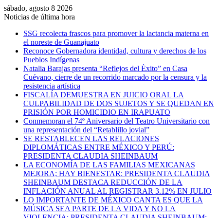
sábado, agosto 8 2026
Noticias de última hora
SSG recolecta frascos para promover la lactancia materna en
el noreste de Guanajuato
Reconoce Gobernadora identidad, cultura y derechos de los
Pueblos Indígenas
Natalia Barajas presenta “Reflejos del Éxito” en Casa
Cuévano, cierre de un recorrido marcado por la censura y la
resistencia artística
FISCALÍA DEMUESTRA EN JUICIO ORAL LA
CULPABILIDAD DE DOS SUJETOS Y SE QUEDAN EN
PRISIÓN POR HOMICIDIO EN IRAPUATO
Conmemoran el 74º Aniversario del Teatro Universitario con
una representación del “Retablillo jovial”
SE RESTABLECEN LAS RELACIONES
DIPLOMÁTICAS ENTRE MÉXICO Y PERÚ:
PRESIDENTA CLAUDIA SHEINBAUM
LA ECONOMÍA DE LAS FAMILIAS MEXICANAS
MEJORA; HAY BIENESTAR: PRESIDENTA CLAUDIA
SHEINBAUM DESTACA REDUCCIÓN DE LA
INFLACIÓN ANUAL AL REGISTRAR 3.12% EN JULIO
LO IMPORTANTE DE MÉXICO CANTA ES QUE LA
MÚSICA SEA PARTE DE LA VIDA Y NO LA
VIOLENCIA: PRESIDENTA CLAUDIA SHEINBAUM;