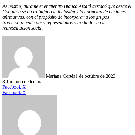
Asimismo, durante el encuentro Blanca Alcalá destacó que desde el
Congreso se ha trabajado la inclusión y la adopción de acciones
afirmativas, con el propósito de incorporar a los grupos
tradicionalmente poco representados o excluidos en la
representación social.
Mariana Cortéz
1 de octubre de 2023
8
1 minuto de lectura
LinkedIn
Facebook
X
LinkedIn
Tumblr
Pinterest
Reddit
VKontakte
Compartir
Imprimir
Facebook
X
por
correo
electrónico