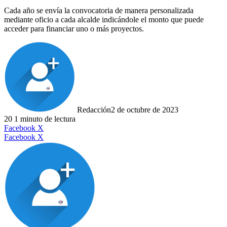
Cada año se envía la convocatoria de manera personalizada
mediante oficio a cada alcalde indicándole el monto que puede
acceder para financiar uno o más proyectos.
Redacción
2 de octubre de 2023
20
1 minuto de lectura
LinkedIn
Facebook
X
LinkedIn
Tumblr
Pinterest
Reddit
VKontakte
Compartir
Imprimir
Facebook
X
por
correo
electrónico