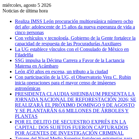
miércoles, agosto 5 2026
Noticias de última hora
Realiza IMSS León procuración multiorgánica número ocho
del año; adolescente de 15 años da nueva esperanza de vida a
cinco personas
Con vehículos y tecnología, Gobierno de la Gente fortalece la
capacidad de respuesta de las Procuradurías Auxiliares
La UG establece vínculos con el Consulado de México en
Filadelfia
SSG impulsa la Décima Carrera a Favor de la Lactancia
Materna en Acámbaro
León 450 años en escena, un tributo a la ciudad
Con participación de la UG, el Observatorio Vera C. Rubin
inicia operaciones para el mayor censo de imágenes
astronómicas
PRESIDENTA CLAUDIA SHEINBAUM PRESENTA LA
JORNADA NACIONAL DE REFORESTACIÓN 2026; SE
REALIZARÁ EL PRÓXIMO DOMINGO 9 DE AGOSTO
Y SE PLANTARÁN 6.6 MILLONES DE ÁRBOLES Y
PLANTAS
POR EL DELITO DE SECUESTRO EXPRÉS EN LA
CAPITAL: DOS SUJETOS FUERON CAPTURADOS
POR AGENTES DE INVESTIGACIÓN CRIMINAL
Tutores del Nivel Medio Superior fortalecen estrategias para