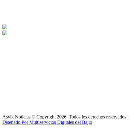
Asvik Noticias © Copyright 2026, Todos los derechos reservados |
Diseñado Por Multiservicios Digitales del Bajio
Facebook
X
WhatsApp
Telegram
Botón