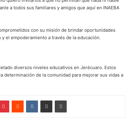
nio quiero invitarlos a que no permitan que nada ni nadie
anle a todos sus familiares y amigos que aquí en INAEBA
comprometidos con su misión de brindar oportunidades
ón y el empoderamiento a través de la educación.
etado diversos niveles educativos en Jerécuaro. Estos
 la determinación de la comunidad para mejorar sus vidas a
mblr
Pinterest
Reddit
VKontakte
Compartir por correo electrónico
Imprimir