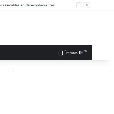
os saludables en derechohabientes
℃
19
Irapuato