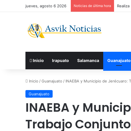
jueves, agosto 6 2026
Noticias de última hora
Realiza
Inicio
Irapuato
Salamanca
Guanajuato
Inicio
/
Guanajuato
/
INAEBA y Municipio de Jerécuaro: T
Guanajuato
INAEBA y Municip
Trabajo Conjunto