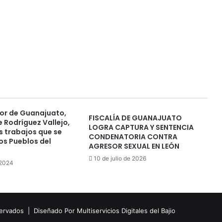
or de Guanajuato,
FISCALÍA DE GUANAJUATO
 Rodríguez Vallejo,
LOGRA CAPTURA Y SENTENCIA
s trabajos que se
CONDENATORIA CONTRA
los Pueblos del
AGRESOR SEXUAL EN LEÓN
10 de julio de 2026
 2024
eservados |
Diseñado Por Multiservicios Digitales del Bajio