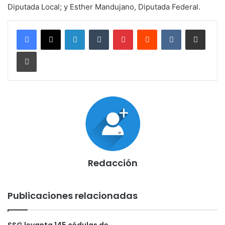
Diputada Local; y Esther Mandujano, Diputada Federal.
LinkedIn
Tumblr
Pinterest
Reddit
VKontakte
Compartir por corr
Imprimir
Redacción
Publicaciones relacionadas