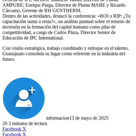
AMPURE; Enrique Parga, Director de Planta MABE y Ricardo
Cárcamo, Gerente de RH GENTHERM.
Dentro de las actividades, destacó la conferencia: «ROI o RIP: ¿Tu
capacitación suma o resta?», un análisis puntual sobre el retorno de
inversión en la formación del capital humano como pilar de
competitividad, a cargo de Carlos Plaza, Director Senior de
Educación de IPC International.
Con visión estratégica, trabajo coordinado y enfoque en el talento,
Guanajuato consolida su lugar como referente en la industria del
futuro.
informacion
13 de mayo de 2025
20
3 minutos de lectura
LinkedIn
Facebook
X
LinkedIn
Tumblr
Pinterest
Reddit
VKontakte
Compartir
Imprimir
Facebook
X