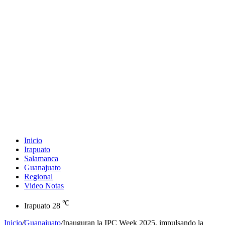
Inicio
Irapuato
Salamanca
Guanajuato
Regional
Video Notas
℃
Irapuato
28
Inicio
/
Guanajuato
/
Inauguran la IPC Week 2025, impulsando la