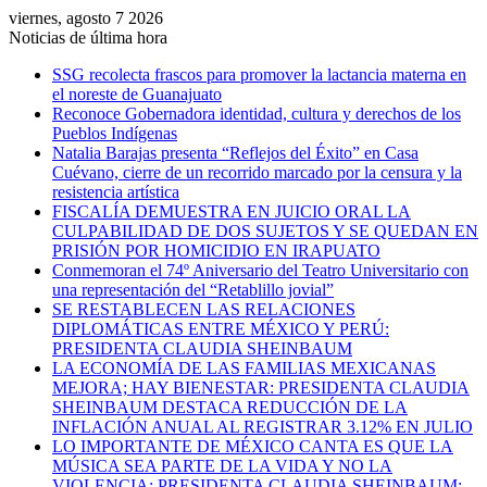
viernes, agosto 7 2026
Noticias de última hora
SSG recolecta frascos para promover la lactancia materna en
el noreste de Guanajuato
Reconoce Gobernadora identidad, cultura y derechos de los
Pueblos Indígenas
Natalia Barajas presenta “Reflejos del Éxito” en Casa
Cuévano, cierre de un recorrido marcado por la censura y la
resistencia artística
FISCALÍA DEMUESTRA EN JUICIO ORAL LA
CULPABILIDAD DE DOS SUJETOS Y SE QUEDAN EN
PRISIÓN POR HOMICIDIO EN IRAPUATO
Conmemoran el 74º Aniversario del Teatro Universitario con
una representación del “Retablillo jovial”
SE RESTABLECEN LAS RELACIONES
DIPLOMÁTICAS ENTRE MÉXICO Y PERÚ:
PRESIDENTA CLAUDIA SHEINBAUM
LA ECONOMÍA DE LAS FAMILIAS MEXICANAS
MEJORA; HAY BIENESTAR: PRESIDENTA CLAUDIA
SHEINBAUM DESTACA REDUCCIÓN DE LA
INFLACIÓN ANUAL AL REGISTRAR 3.12% EN JULIO
LO IMPORTANTE DE MÉXICO CANTA ES QUE LA
MÚSICA SEA PARTE DE LA VIDA Y NO LA
VIOLENCIA: PRESIDENTA CLAUDIA SHEINBAUM;