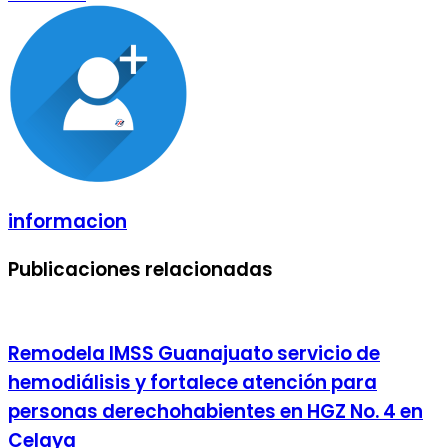
por
correo
electrónico
informacion
Publicaciones relacionadas
Remodela IMSS Guanajuato servicio de
hemodiálisis y fortalece atención para
personas derechohabientes en HGZ No. 4 en
Celaya