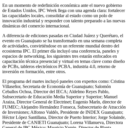
En un momento de redefinición económica ante el nuevo gobierno
de Estados Unidos, IPC Week llega con una agenda clara: fortalecer
las capacidades locales, consolidar al estado como un polo de
innovación industrial y responder con talento preparado a las nuevas
dinámicas del comercio internacional.
A diferencia de ediciones pasadas en Ciudad Juárez y Querétaro, el
evento en Guanajuato se ha transformado en una semana completa
de actividades, convirtiéndose en un referente mundial dentro del
ecosistema IPC. El primer día incluyó una conferencia, paneles y
espacios de networking, los siguientes tres estarán enfocados en
capacitación técnica presencial y virtual en temas clave como diseño
de PCBs, tableros electrónicos PCBA, industria 4.0, retorno de
inversión en formación, entre otros.
El programa del martes incluyó paneles con expertos como: Cristina
Villaseñor, Secretaria de Economía de Guanajuato; Salomón
Ceballos Ochoa, Director del IECA; Aldelmo Reyes Pablo,
Subsecretario de Educación Media Superior y Superior; Manuel
Araiza, Director General de Electrinet; Eugenio Marín, director de
FUMEC; Alejandro Hernández Fonseca, Subsecretario de Atracción
de Inversiones; Alfonso Valdés, Presidente de INDEX Guanajuato;
Héctor López Santillana, Director de Puerto Interior; Jorge Solainde,
Presidente de CANIETI Guanajuato; Lorena Villanueva, Directora
General de IPC México; Mauricio Yamin, Director de Planta