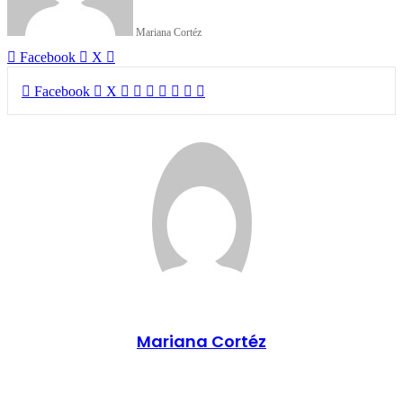
Mariana Cortéz
LinkedIn
Facebook
X
LinkedIn
Tumblr
Pinterest
Reddit
VKontakte
Compartir
Imprimir
Facebook
X
por
correo
electrónico
Mariana Cortéz