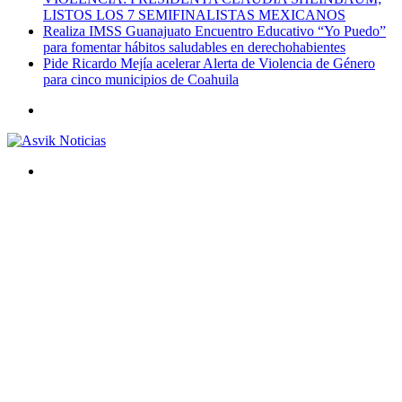
LISTOS LOS 7 SEMIFINALISTAS MEXICANOS
Realiza IMSS Guanajuato Encuentro Educativo “Yo Puedo”
para fomentar hábitos saludables en derechohabientes
Pide Ricardo Mejía acelerar Alerta de Violencia de Género
para cinco municipios de Coahuila
Menú
Buscar
por