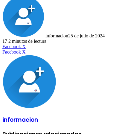
informacion
25 de julio de 2024
17
2 minutos de lectura
LinkedIn
Facebook
X
LinkedIn
Tumblr
Pinterest
Reddit
VKontakte
Compartir
Imprimir
Facebook
X
por
correo
electrónico
informacion