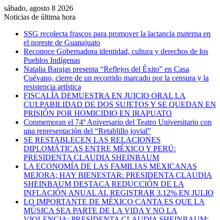
sábado, agosto 8 2026
Noticias de última hora
SSG recolecta frascos para promover la lactancia materna en
el noreste de Guanajuato
Reconoce Gobernadora identidad, cultura y derechos de los
Pueblos Indígenas
Natalia Barajas presenta “Reflejos del Éxito” en Casa
Cuévano, cierre de un recorrido marcado por la censura y la
resistencia artística
FISCALÍA DEMUESTRA EN JUICIO ORAL LA
CULPABILIDAD DE DOS SUJETOS Y SE QUEDAN EN
PRISIÓN POR HOMICIDIO EN IRAPUATO
Conmemoran el 74º Aniversario del Teatro Universitario con
una representación del “Retablillo jovial”
SE RESTABLECEN LAS RELACIONES
DIPLOMÁTICAS ENTRE MÉXICO Y PERÚ:
PRESIDENTA CLAUDIA SHEINBAUM
LA ECONOMÍA DE LAS FAMILIAS MEXICANAS
MEJORA; HAY BIENESTAR: PRESIDENTA CLAUDIA
SHEINBAUM DESTACA REDUCCIÓN DE LA
INFLACIÓN ANUAL AL REGISTRAR 3.12% EN JULIO
LO IMPORTANTE DE MÉXICO CANTA ES QUE LA
MÚSICA SEA PARTE DE LA VIDA Y NO LA
VIOLENCIA: PRESIDENTA CLAUDIA SHEINBAUM;