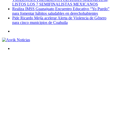
LISTOS LOS 7 SEMIFINALISTAS MEXICANOS
Realiza IMSS Guanajuato Encuentro Educativo “Yo Puedo”
para fomentar hábitos saludables en derechohabientes
Pide Ricardo Mejía acelerar Alerta de Violencia de Género
para cinco municipios de Coahuila
Menú
Buscar
por