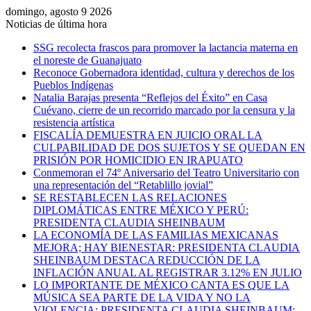
domingo, agosto 9 2026
Noticias de última hora
SSG recolecta frascos para promover la lactancia materna en
el noreste de Guanajuato
Reconoce Gobernadora identidad, cultura y derechos de los
Pueblos Indígenas
Natalia Barajas presenta “Reflejos del Éxito” en Casa
Cuévano, cierre de un recorrido marcado por la censura y la
resistencia artística
FISCALÍA DEMUESTRA EN JUICIO ORAL LA
CULPABILIDAD DE DOS SUJETOS Y SE QUEDAN EN
PRISIÓN POR HOMICIDIO EN IRAPUATO
Conmemoran el 74º Aniversario del Teatro Universitario con
una representación del “Retablillo jovial”
SE RESTABLECEN LAS RELACIONES
DIPLOMÁTICAS ENTRE MÉXICO Y PERÚ:
PRESIDENTA CLAUDIA SHEINBAUM
LA ECONOMÍA DE LAS FAMILIAS MEXICANAS
MEJORA; HAY BIENESTAR: PRESIDENTA CLAUDIA
SHEINBAUM DESTACA REDUCCIÓN DE LA
INFLACIÓN ANUAL AL REGISTRAR 3.12% EN JULIO
LO IMPORTANTE DE MÉXICO CANTA ES QUE LA
MÚSICA SEA PARTE DE LA VIDA Y NO LA
VIOLENCIA: PRESIDENTA CLAUDIA SHEINBAUM;