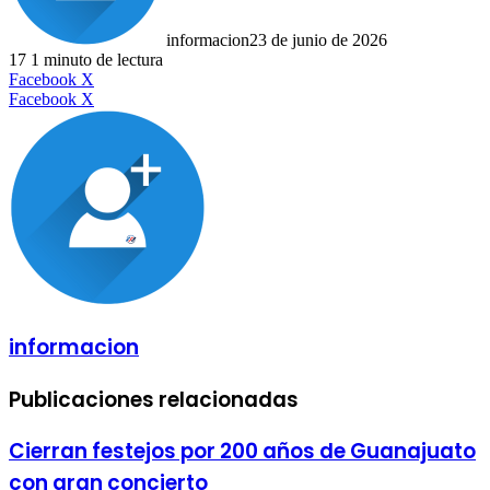
informacion
23 de junio de 2026
17
1 minuto de lectura
LinkedIn
Facebook
X
LinkedIn
Tumblr
Pinterest
Reddit
VKontakte
Compartir
Imprimir
Facebook
X
por
correo
electrónico
informacion
Publicaciones relacionadas
Cierran festejos por 200 años de Guanajuato
con gran concierto