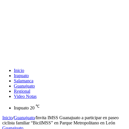
Inicio
Irapuato
Salamanca
Guanajuato
Regional
Video Notas
℃
Irapuato
20
Inicio
/
Guanajuato
/
Invita IMSS Guanajuato a participar en paseo
ciclista familiar “BiciIMSS” en Parque Metropolitano en León
Guanajuato