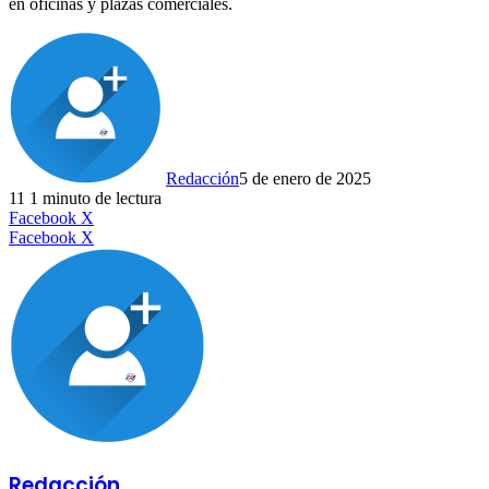
en oficinas y plazas comerciales.
Redacción
5 de enero de 2025
11
1 minuto de lectura
LinkedIn
Facebook
X
LinkedIn
Tumblr
Pinterest
Reddit
VKontakte
Compartir
Imprimir
Facebook
X
por
correo
electrónico
Redacción