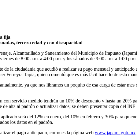
a fija
onadas, tercera edad y con discapacidad
naje, Alcantarillado y Saneamiento del Municipio de Irapuato (Japami),
viernes de 8:00 a.m. a 4:00 p.m. y los sábados de 9:00 a.m. a 1:00 p.m.
te de la ciudadanía que acudió a realizar su pago mensual y anticipado
her Ferreyra Tapia, quien comentó que es más fácil hacerlo de esta man
nualmente, ya que nos libramos un poquito de esa carga de estar mes c
en con servicio medido tendrán un 10% de descuento y hasta un 20% par
e de alta al padrón o actualizar datos; se deben presentar copia del INE
 aplicado será del 12% en enero, del 10% en febrero y 30% para quienes
ados los datos en el padrón.
ealizar el pago anticipado, como es la página web
www.japami.gob.mx