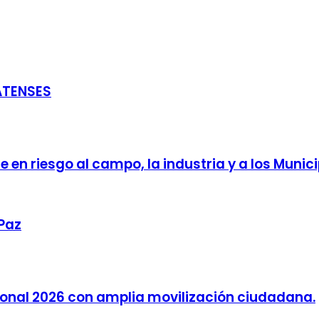
ATENSES
 en riesgo al campo, la industria y a los Munici
 Paz
cional 2026 con amplia movilización ciudadana.