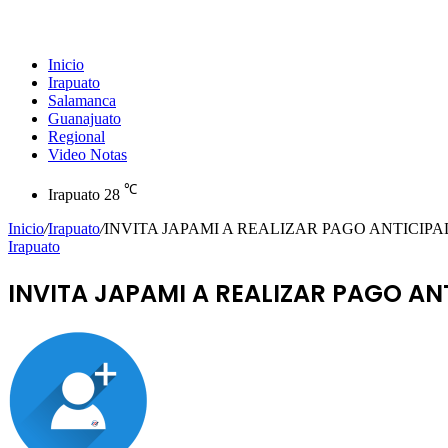
Inicio
Irapuato
Salamanca
Guanajuato
Regional
Video Notas
℃
Irapuato
28
Inicio
/
Irapuato
/
INVITA JAPAMI A REALIZAR PAGO ANTICIP
Irapuato
INVITA JAPAMI A REALIZAR PAGO AN