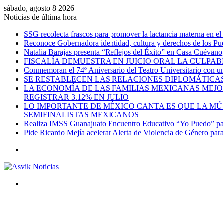
sábado, agosto 8 2026
Noticias de última hora
SSG recolecta frascos para promover la lactancia materna en el
Reconoce Gobernadora identidad, cultura y derechos de los Pu
Natalia Barajas presenta “Reflejos del Éxito” en Casa Cuévano, c
FISCALÍA DEMUESTRA EN JUICIO ORAL LA CULPAB
Conmemoran el 74º Aniversario del Teatro Universitario con una
SE RESTABLECEN LAS RELACIONES DIPLOMÁTICAS
LA ECONOMÍA DE LAS FAMILIAS MEXICANAS MEJO
REGISTRAR 3.12% EN JULIO
LO IMPORTANTE DE MÉXICO CANTA ES QUE LA MÚSI
SEMIFINALISTAS MEXICANOS
Realiza IMSS Guanajuato Encuentro Educativo “Yo Puedo” para
Pide Ricardo Mejía acelerar Alerta de Violencia de Género par
Menú
Buscar
por