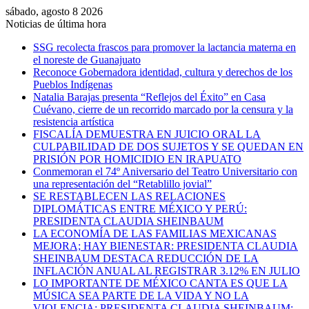
sábado, agosto 8 2026
Noticias de última hora
SSG recolecta frascos para promover la lactancia materna en
el noreste de Guanajuato
Reconoce Gobernadora identidad, cultura y derechos de los
Pueblos Indígenas
Natalia Barajas presenta “Reflejos del Éxito” en Casa
Cuévano, cierre de un recorrido marcado por la censura y la
resistencia artística
FISCALÍA DEMUESTRA EN JUICIO ORAL LA
CULPABILIDAD DE DOS SUJETOS Y SE QUEDAN EN
PRISIÓN POR HOMICIDIO EN IRAPUATO
Conmemoran el 74º Aniversario del Teatro Universitario con
una representación del “Retablillo jovial”
SE RESTABLECEN LAS RELACIONES
DIPLOMÁTICAS ENTRE MÉXICO Y PERÚ:
PRESIDENTA CLAUDIA SHEINBAUM
LA ECONOMÍA DE LAS FAMILIAS MEXICANAS
MEJORA; HAY BIENESTAR: PRESIDENTA CLAUDIA
SHEINBAUM DESTACA REDUCCIÓN DE LA
INFLACIÓN ANUAL AL REGISTRAR 3.12% EN JULIO
LO IMPORTANTE DE MÉXICO CANTA ES QUE LA
MÚSICA SEA PARTE DE LA VIDA Y NO LA
VIOLENCIA: PRESIDENTA CLAUDIA SHEINBAUM;