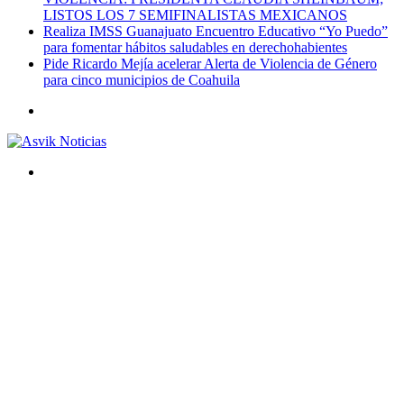
LISTOS LOS 7 SEMIFINALISTAS MEXICANOS
Realiza IMSS Guanajuato Encuentro Educativo “Yo Puedo”
para fomentar hábitos saludables en derechohabientes
Pide Ricardo Mejía acelerar Alerta de Violencia de Género
para cinco municipios de Coahuila
Menú
Buscar
por