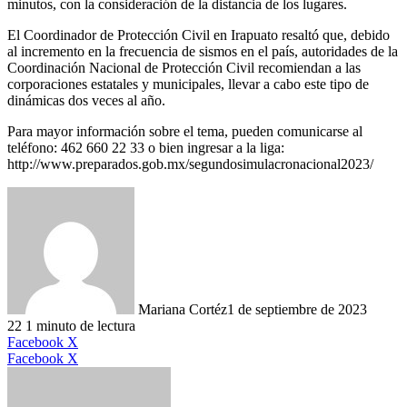
minutos, con la consideración de la distancia de los lugares.
El Coordinador de Protección Civil en Irapuato resaltó que, debido
al incremento en la frecuencia de sismos en el país, autoridades de la
Coordinación Nacional de Protección Civil recomiendan a las
corporaciones estatales y municipales, llevar a cabo este tipo de
dinámicas dos veces al año.
Para mayor información sobre el tema, pueden comunicarse al
teléfono: 462 660 22 33 o bien ingresar a la liga:
http://www.preparados.gob.mx/segundosimulacronacional2023/
Mariana Cortéz
1 de septiembre de 2023
22
1 minuto de lectura
LinkedIn
Facebook
X
LinkedIn
Tumblr
Pinterest
Reddit
VKontakte
Compartir
Imprimir
Facebook
X
por
correo
electrónico