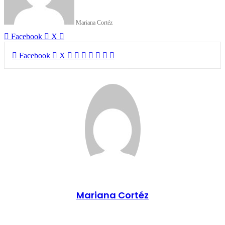
Mariana Cortéz
LinkedIn
Facebook
X
LinkedIn
Tumblr
Pinterest
Reddit
VKontakte
Compartir
Imprimir
Facebook
X
por
correo
electrónico
Mariana Cortéz