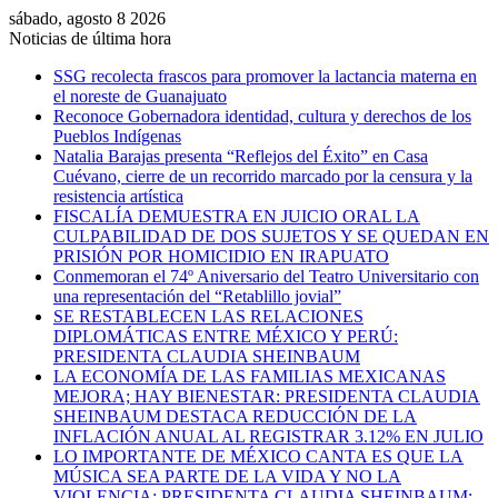
sábado, agosto 8 2026
Noticias de última hora
SSG recolecta frascos para promover la lactancia materna en
el noreste de Guanajuato
Reconoce Gobernadora identidad, cultura y derechos de los
Pueblos Indígenas
Natalia Barajas presenta “Reflejos del Éxito” en Casa
Cuévano, cierre de un recorrido marcado por la censura y la
resistencia artística
FISCALÍA DEMUESTRA EN JUICIO ORAL LA
CULPABILIDAD DE DOS SUJETOS Y SE QUEDAN EN
PRISIÓN POR HOMICIDIO EN IRAPUATO
Conmemoran el 74º Aniversario del Teatro Universitario con
una representación del “Retablillo jovial”
SE RESTABLECEN LAS RELACIONES
DIPLOMÁTICAS ENTRE MÉXICO Y PERÚ:
PRESIDENTA CLAUDIA SHEINBAUM
LA ECONOMÍA DE LAS FAMILIAS MEXICANAS
MEJORA; HAY BIENESTAR: PRESIDENTA CLAUDIA
SHEINBAUM DESTACA REDUCCIÓN DE LA
INFLACIÓN ANUAL AL REGISTRAR 3.12% EN JULIO
LO IMPORTANTE DE MÉXICO CANTA ES QUE LA
MÚSICA SEA PARTE DE LA VIDA Y NO LA
VIOLENCIA: PRESIDENTA CLAUDIA SHEINBAUM;