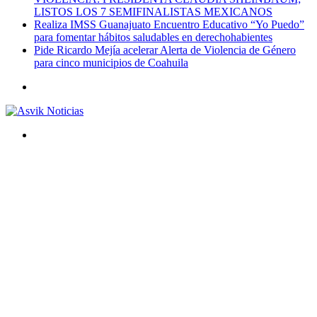
LISTOS LOS 7 SEMIFINALISTAS MEXICANOS
Realiza IMSS Guanajuato Encuentro Educativo “Yo Puedo”
para fomentar hábitos saludables en derechohabientes
Pide Ricardo Mejía acelerar Alerta de Violencia de Género
para cinco municipios de Coahuila
Menú
Buscar
por