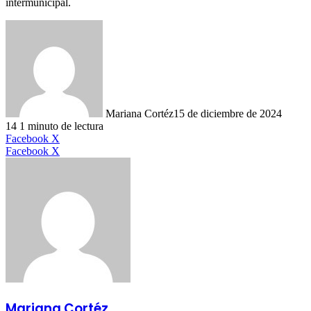
intermunicipal.
Mariana Cortéz
15 de diciembre de 2024
14
1 minuto de lectura
LinkedIn
Facebook
X
LinkedIn
Tumblr
Pinterest
Reddit
VKontakte
Compartir
Imprimir
Facebook
X
por
correo
electrónico
Mariana Cortéz