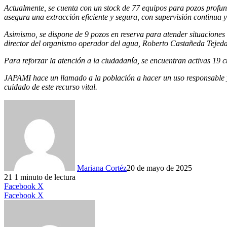
Actualmente, se cuenta con un stock de 77 equipos para pozos profund
asegura una extracción eficiente y segura, con supervisión continua
Asimismo, se dispone de 9 pozos en reserva para atender situaciones 
director del organismo operador del agua, Roberto Castañeda Tejeda
Para reforzar la atención a la ciudadanía, se encuentran activas 19 c
JAPAMI hace un llamado a la población a hacer un uso responsable y 
cuidado de este recurso vital.
Mariana Cortéz
20 de mayo de 2025
21
1 minuto de lectura
LinkedIn
Facebook
X
LinkedIn
Tumblr
Pinterest
Reddit
VKontakte
Compartir
Imprimir
Facebook
X
por
correo
electrónico