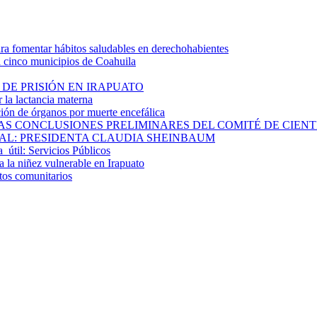
 fomentar hábitos saludables en derechohabientes
a cinco municipios de Coahuila
DE PRISIÓN EN IRAPUATO
la lactancia materna
ión de órganos por muerte encefálica
S CONCLUSIONES PRELIMINARES DEL COMITÉ DE CIENTÍF
AL: PRESIDENTA CLAUDIA SHEINBAUM
a útil: Servicios Públicos
 la niñez vulnerable en Irapuato
ctos comunitarios