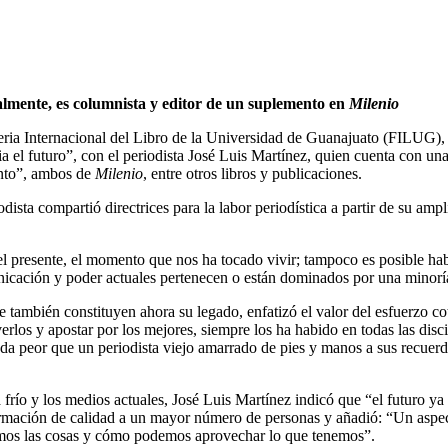
almente, es columnista y editor de un suplemento en
Milenio
eria Internacional del Libro de la Universidad de Guanajuato (FILUG),
ia el futuro”, con el periodista José Luis Martínez, quien cuenta con un
into”, ambos de
Milenio
, entre otros libros y publicaciones.
iodista compartió directrices para la labor periodística a partir de su am
 el presente, el momento que nos ha tocado vivir; tampoco es posible hab
nicación y poder actuales pertenecen o están dominados por una minoría
 también constituyen ahora su legado, enfatizó el valor del esfuerzo coti
erlos y apostar por los mejores, siempre los ha habido en todas las disc
ada peor que un periodista viejo amarrado de pies y manos a sus recuerd
 frío y los medios actuales, José Luis Martínez indicó que “el futuro ya
nformación de calidad a un mayor número de personas y añadió: “Un aspe
cemos las cosas y cómo podemos aprovechar lo que tenemos”.