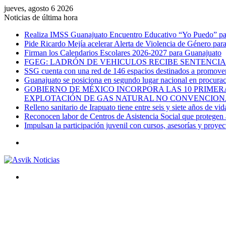
jueves, agosto 6 2026
Noticias de última hora
Realiza IMSS Guanajuato Encuentro Educativo “Yo Puedo” para
Pide Ricardo Mejía acelerar Alerta de Violencia de Género par
Firman los Calendarios Escolares 2026-2027 para Guanajuato
FGEG: LADRÓN DE VEHICULOS RECIBE SENTENCIA 
SSG cuenta con una red de 146 espacios destinados a promover 
Guanajuato se posiciona en segundo lugar nacional en procurac
GOBIERNO DE MÉXICO INCORPORA LAS 10 PRIMERA
EXPLOTACIÓN DE GAS NATURAL NO CONVENCION
Relleno sanitario de Irapuato tiene entre seis y siete años de vid
Reconocen labor de Centros de Asistencia Social que protegen a
Impulsan la participación juvenil con cursos, asesorías y proye
Menú
Buscar
por