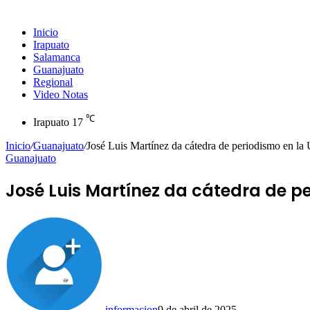
Inicio
Irapuato
Salamanca
Guanajuato
Regional
Video Notas
℃
Irapuato
17
Inicio
/
Guanajuato
/
José Luis Martínez da cátedra de periodismo en la
Guanajuato
José Luis Martínez da cátedra de p
informacion
9 de abril de 2025