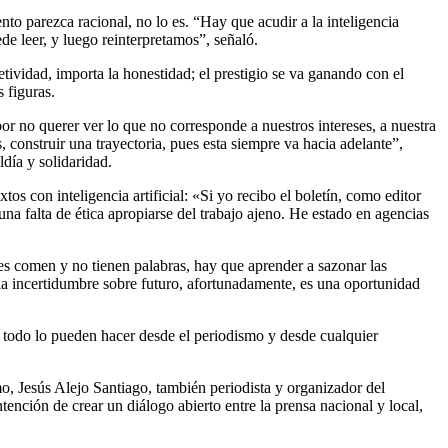
iento parezca racional, no lo es. “Hay que acudir a la inteligencia
de leer, y luego reinterpretamos”, señaló.
tividad, importa la honestidad; el prestigio se va ganando con el
s figuras.
r no querer ver lo que no corresponde a nuestros intereses, a nuestra
, construir una trayectoria, pues esta siempre va hacia adelante”,
día y solidaridad.
tos con inteligencia artificial: «Si yo recibo el boletín, como editor
una falta de ética apropiarse del trabajo ajeno. He estado en agencias
nes comen y no tienen palabras, hay que aprender a sazonar las
la incertidumbre sobre futuro, afortunadamente, es una oportunidad
en todo lo pueden hacer desde el periodismo y desde cualquier
mo, Jesús Alejo Santiago, también periodista y organizador del
ntención de crear un diálogo abierto entre la prensa nacional y local,