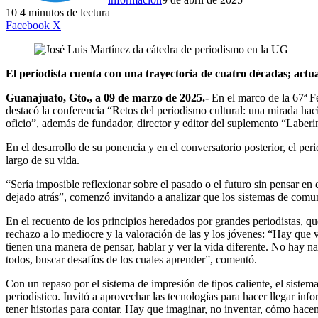
10
4 minutos de lectura
LinkedIn
Facebook
X
El periodista cuenta con una trayectoria de cuatro décadas; actu
Guanajuato, Gto., a 09 de marzo de 2025.-
En el marco de la 67ª F
destacó la conferencia “Retos del periodismo cultural: una mirada hac
oficio”, además de fundador, director y editor del suplemento “Laber
En el desarrollo de su ponencia y en el conversatorio posterior, el per
largo de su vida.
“Sería imposible reflexionar sobre el pasado o el futuro sin pensar en
dejado atrás”, comenzó invitando a analizar que los sistemas de comu
En el recuento de los principios heredados por grandes periodistas, que
rechazo a lo mediocre y la valoración de las y los jóvenes: “Hay que v
tienen una manera de pensar, hablar y ver la vida diferente. No hay n
todos, buscar desafíos de los cuales aprender”, comentó.
Con un repaso por el sistema de impresión de tipos caliente, el sistema
periodístico. Invitó a aprovechar las tecnologías para hacer llegar i
tener historias para contar. Hay que imaginar, no inventar, cómo ha