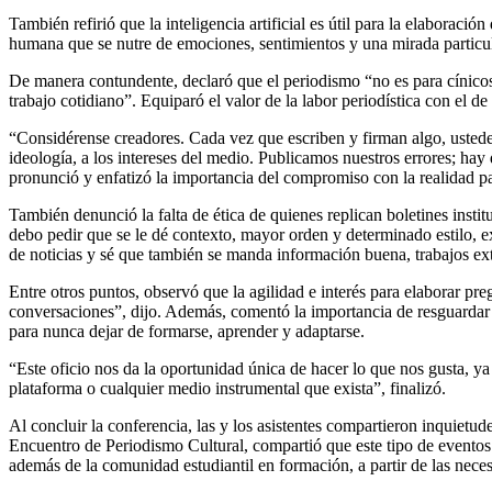
También refirió que la inteligencia artificial es útil para la elaboraci
humana que se nutre de emociones, sentimientos y una mirada particular
De manera contundente, declaró que el periodismo “no es para cínicos n
trabajo cotidiano”. Equiparó el valor de la labor periodística con el de
“Considérense creadores. Cada vez que escriben y firman algo, ustedes
ideología, a los intereses del medio. Publicamos nuestros errores; hay 
pronunció y enfatizó la importancia del compromiso con la realidad pa
También denunció la falta de ética de quienes replican boletines institu
debo pedir que se le dé contexto, mayor orden y determinado estilo, ex
de noticias y sé que también se manda información buena, trabajos ext
Entre otros puntos, observó que la agilidad e interés para elaborar pr
conversaciones”, dijo. Además, comentó la importancia de resguardar 
para nunca dejar de formarse, aprender y adaptarse.
“Este oficio nos da la oportunidad única de hacer lo que nos gusta, ya
plataforma o cualquier medio instrumental que exista”, finalizó.
Al concluir la conferencia, las y los asistentes compartieron inquietu
Encuentro de Periodismo Cultural, compartió que este tipo de eventos se
además de la comunidad estudiantil en formación, a partir de las necesi