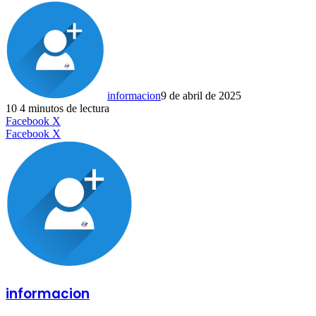
informacion
9 de abril de 2025
10
4 minutos de lectura
LinkedIn
Facebook
X
LinkedIn
Tumblr
Pinterest
Reddit
VKontakte
Compartir
Imprimir
Facebook
X
por
correo
electrónico
informacion