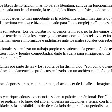
ón de libros de no ficción, mas no para la literatura; aunque su funcionam
; cada uno lee el mundo, la realidad, los libros, la música, todo se pue
i cobardes; lo más importante es la solidez intelectual; más que la obje
 la escritura creativa e hizo un llamado para “no acomplejarse” ante esta
 son autores. Los periodistas no torcemos la mirada, no la desviamos po
que tenerle miedo a los errores y no envanecerse con los relativos éxitos
ra mantenerse informados e indignarse ante los males sociales con rebel
cionales sin realizar un trabajo propio o se atienen a la generación de tex
igir rigor y fuentes comprobadas, darle la vuelta para enriquecerlo. Es 
raordinarios”.
eguntas por parte de las y los reporteros ha disminuido, “son como quie
disciplinadamente los productos realizados en un archivo e indicó que 
 sea deportes, artes, cultura, crimen, el acontecer de la calle… Imagin
des y enriquecedoras experiencias sobre su práctica profesional. Por últi
 replican a lo largo del año en diversas instituciones y ferias, con la i
dades y las posibilidades desde cada lado de la trinchera periodística.