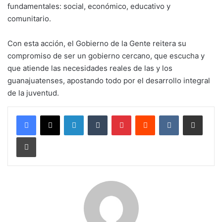
fundamentales: social, económico, educativo y
comunitario.
Con esta acción, el Gobierno de la Gente reitera su
compromiso de ser un gobierno cercano, que escucha y
que atiende las necesidades reales de las y los
guanajuatenses, apostando todo por el desarrollo integral
de la juventud.
LinkedIn
Tumblr
Pinterest
Reddit
VKontakte
Compartir por corr
Imprimir