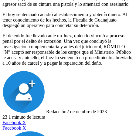
agresor sacó de su cintura una pistola y lo amenazó con asesinarlo.
El hoy sentenciado acudió al establecimiento y obtenía dinero. Al
tener conocimiento de los hechos, la Fiscalía de Guanajuato
desplegó un operativo para concretar su detención.
El detenido fue llevado ante un Juez, quien lo vinculó a proceso
penal por el delito de extorsión. Una vez que concluyó la
investigación complementaria y antes del juicio oral, RÓMULO
“N” aceptó ser responsable de los cargos que el Ministerio Público
le acusa y ante ello, el Juez lo sentenció en procedimiento abreviado,
a 10 años de cárcel y a pagar la reparación del daño.
Redacción
2 de octubre de 2023
23
1 minuto de lectura
LinkedIn
Facebook
X
LinkedIn
Tumblr
Pinterest
Reddit
VKontakte
Compartir
Imprimir
Facebook
X
por