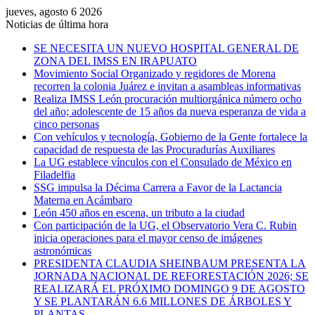
jueves, agosto 6 2026
Noticias de última hora
SE NECESITA UN NUEVO HOSPITAL GENERAL DE
ZONA DEL IMSS EN IRAPUATO
Movimiento Social Organizado y regidores de Morena
recorren la colonia Juárez e invitan a asambleas informativas
Realiza IMSS León procuración multiorgánica número ocho
del año; adolescente de 15 años da nueva esperanza de vida a
cinco personas
Con vehículos y tecnología, Gobierno de la Gente fortalece la
capacidad de respuesta de las Procuradurías Auxiliares
La UG establece vínculos con el Consulado de México en
Filadelfia
SSG impulsa la Décima Carrera a Favor de la Lactancia
Materna en Acámbaro
León 450 años en escena, un tributo a la ciudad
Con participación de la UG, el Observatorio Vera C. Rubin
inicia operaciones para el mayor censo de imágenes
astronómicas
PRESIDENTA CLAUDIA SHEINBAUM PRESENTA LA
JORNADA NACIONAL DE REFORESTACIÓN 2026; SE
REALIZARÁ EL PRÓXIMO DOMINGO 9 DE AGOSTO
Y SE PLANTARÁN 6.6 MILLONES DE ÁRBOLES Y
PLANTAS