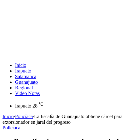
Inicio
Irapuato
Salamanca
Guanajuato
Regional
Video Notas
℃
Irapuato
28
Inicio
/
Policíaca
/
La fiscalía de Guanajuato obtiene cárcel para
extorsionador en jaral del progreso
Policíaca