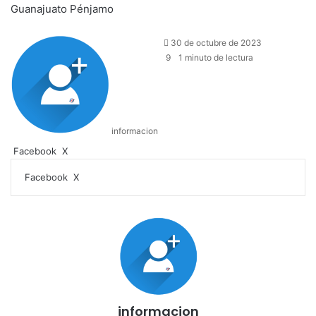
Guanajuato
Pénjamo
30 de octubre de 2023
9
1 minuto de lectura
informacion
LinkedIn
Facebook
X
LinkedIn
Tumblr
Pinterest
Reddit
VKontakte
Compartir
Imprimir
Facebook
X
por
correo
electrónico
informacion