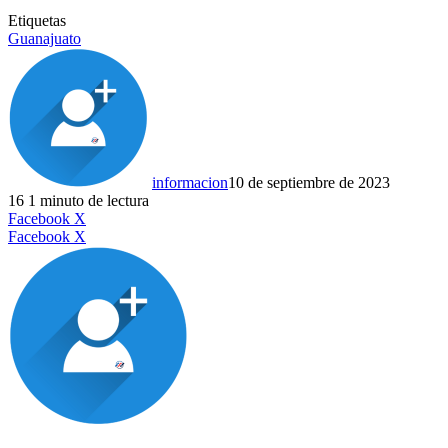
Etiquetas
Guanajuato
informacion
10 de septiembre de 2023
16
1 minuto de lectura
LinkedIn
Facebook
X
LinkedIn
Tumblr
Pinterest
Reddit
VKontakte
Compartir
Imprimir
Facebook
X
por
correo
electrónico