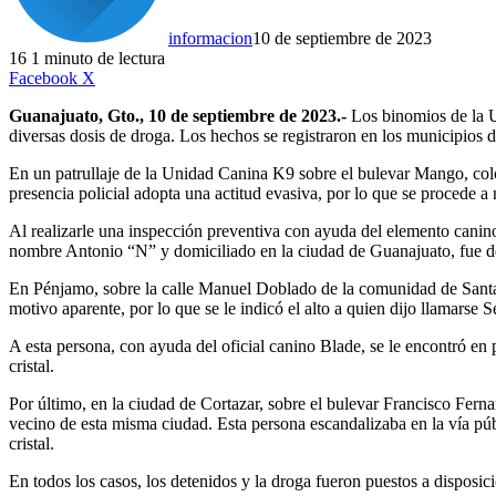
informacion
10 de septiembre de 2023
16
1 minuto de lectura
LinkedIn
Facebook
X
Guanajuato, Gto., 10 de septiembre de 2023.-
Los binomios de la U
diversas dosis de droga. Los hechos se registraron en los municipios 
En un patrullaje de la Unidad Canina K9 sobre el bulevar Mango, colon
presencia policial adopta una actitud evasiva, por lo que se procede a m
Al realizarle una inspección preventiva con ayuda del elemento canino “
nombre Antonio “N” y domiciliado en la ciudad de Guanajuato, fue d
En Pénjamo, sobre la calle Manuel Doblado de la comunidad de Santa 
motivo aparente, por lo que se le indicó el alto a quien dijo llamar
A esta persona, con ayuda del oficial canino Blade, se le encontró en 
cristal.
Por último, en la ciudad de Cortazar, sobre el bulevar Francisco Fe
vecino de esta misma ciudad. Esta persona escandalizaba en la vía públ
cristal.
En todos los casos, los detenidos y la droga fueron puestos a disposic