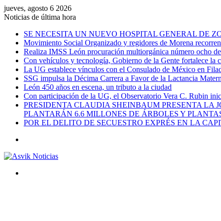
jueves, agosto 6 2026
Noticias de última hora
SE NECESITA UN NUEVO HOSPITAL GENERAL DE ZO
Movimiento Social Organizado y regidores de Morena recorren l
Realiza IMSS León procuración multiorgánica número ocho del 
Con vehículos y tecnología, Gobierno de la Gente fortalece la c
La UG establece vínculos con el Consulado de México en Filad
SSG impulsa la Décima Carrera a Favor de la Lactancia Mate
León 450 años en escena, un tributo a la ciudad
Con participación de la UG, el Observatorio Vera C. Rubin ini
PRESIDENTA CLAUDIA SHEINBAUM PRESENTA LA J
PLANTARÁN 6.6 MILLONES DE ÁRBOLES Y PLANTA
POR EL DELITO DE SECUESTRO EXPRÉS EN LA CA
Menú
Buscar
por