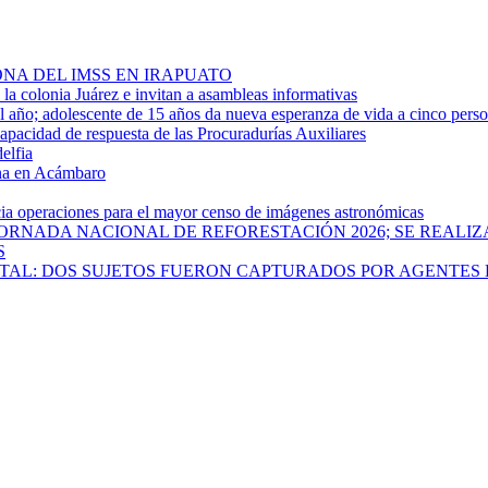
NA DEL IMSS EN IRAPUATO
a colonia Juárez e invitan a asambleas informativas
año; adolescente de 15 años da nueva esperanza de vida a cinco pers
apacidad de respuesta de las Procuradurías Auxiliares
elfia
rna en Acámbaro
cia operaciones para el mayor censo de imágenes astronómicas
ORNADA NACIONAL DE REFORESTACIÓN 2026; SE REALIZ
S
PITAL: DOS SUJETOS FUERON CAPTURADOS POR AGENTES