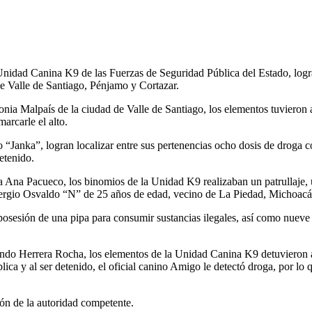
nidad Canina K9 de las Fuerzas de Seguridad Pública del Estado, logra
de Valle de Santiago, Pénjamo y Cortazar.
ia Malpaís de la ciudad de Valle de Santiago, los elementos tuvieron a
arcarle el alto.
Janka”, logran localizar entre sus pertenencias ocho dosis de droga con 
etenido.
Ana Pacueco, los binomios de la Unidad K9 realizaban un patrullaje, u
se Sergio Osvaldo “N” de 25 años de edad, vecino de La Piedad, Michoacá
posesión de una pipa para consumir sustancias ilegales, así como nueve b
rnando Herrera Rocha, los elementos de la Unidad Canina K9 detuviero
ica y al ser detenido, el oficial canino Amigo le detectó droga, por lo 
ión de la autoridad competente.