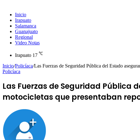
Inicio
Irapuato
Salamanca
Guanajuato
Regional
Video Notas
℃
Irapuato
17
Inicio
/
Policíaca
/
Las Fuerzas de Seguridad Pública del Estado aseguran
Policíaca
Las Fuerzas de Seguridad Pública d
motocicletas que presentaban repo