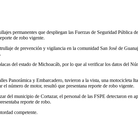
llajes permanentes que despliegan las Fuerzas de Seguridad Pública del E
eporte de robo vigente.
trullaje de prevención y vigilancia en la comunidad San José de Guana
.
acas del estado de Michoacáb, por lo que al verificar los datos del Nú
 calles Panorámica y Embarcadero, tuvieron a la vista, una motocicleta I
ar el número de motor, resultó que presentana reporte de robo vigente.
zar del municipio de Cortazar, el personal de las FSPE detectaron en ap
presentaba reporte de robo.
autordad competente.