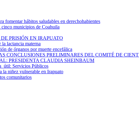
 fomentar hábitos saludables en derechohabientes
a cinco municipios de Coahuila
DE PRISIÓN EN IRAPUATO
la lactancia materna
ión de órganos por muerte encefálica
S CONCLUSIONES PRELIMINARES DEL COMITÉ DE CIENTÍF
AL: PRESIDENTA CLAUDIA SHEINBAUM
a útil: Servicios Públicos
 la niñez vulnerable en Irapuato
ctos comunitarios