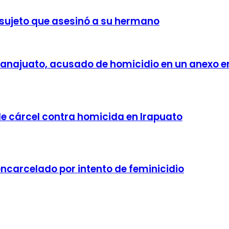
 sujeto que asesinó a su hermano
Guanajuato, acusado de homicidio en un anexo e
 de cárcel contra homicida en Irapuato
encarcelado por intento de feminicidio