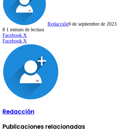
Redacción
9 de septiembre de 2023
8
1 minuto de lectura
LinkedIn
Facebook
X
LinkedIn
Tumblr
Pinterest
Reddit
VKontakte
Compartir
Imprimir
Facebook
X
por
correo
electrónico
Redacción
Publicaciones relacionadas