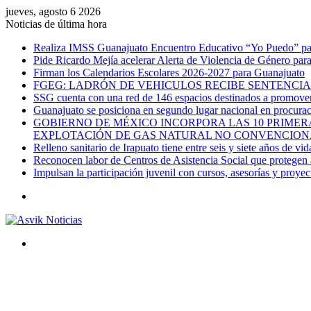
jueves, agosto 6 2026
Noticias de última hora
Realiza IMSS Guanajuato Encuentro Educativo “Yo Puedo” para
Pide Ricardo Mejía acelerar Alerta de Violencia de Género par
Firman los Calendarios Escolares 2026-2027 para Guanajuato
FGEG: LADRÓN DE VEHICULOS RECIBE SENTENCIA 
SSG cuenta con una red de 146 espacios destinados a promover 
Guanajuato se posiciona en segundo lugar nacional en procurac
GOBIERNO DE MÉXICO INCORPORA LAS 10 PRIMERA
EXPLOTACIÓN DE GAS NATURAL NO CONVENCION
Relleno sanitario de Irapuato tiene entre seis y siete años de vid
Reconocen labor de Centros de Asistencia Social que protegen a
Impulsan la participación juvenil con cursos, asesorías y proye
Menú
Buscar
por