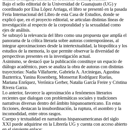
Bajo el sello editorial de la Universidad de Guanajuato (UG) y
coordinado por Elsa López Arriaga, el libro se presentó en la pasada
Feria Internacional del Libro de esta Casa de Estudios, donde se
explicó que, en el proyecto editorial, se articulan distintas líneas de
investigación al respecto de la corporalidad y la sexualidad como
ejes de análisis.
Se subrayó la relevancia del libro como una propuesta que amplía el
panorama de la crítica literaria sobre autoras contemporáneas, al
integrar aproximaciones desde la intertextualidad, la biopolítica y los
estudios de la memoria, lo que permite observar la diversidad de
perspectivas presentes en la investigación actual.
Asimismo, se destacó que la publicación constituye un espacio de
diálogo académico, pues se analiza la obra de autoras con distintas
trayectorias: Nadia Villafuerte, Gabriela A. Arciniegas, Agustina
Bazterrica, Yanina Rosenberg, Monserrat Rodríguez Ruelas,
Mariana Enríquez, Verónica Gerber, Natalia García Freire y Cristina
Rivera Garza.
Lo anterior, favorece la aproximación a fenómenos literarios
recientes que dialogan con problemáticas sociales y tradiciones
narrativas diversas dentro del ámbito hispanoamericano. En estas
ficciones, destacan la insubordinación, la ruptura, el asombro y la
incomodidad, entre otros rasgos.
Cuerpo y textualidad en narradoras hispanoamericanas del siglo
XXI puede adquirirse en la Librería UG y cuenta con acceso abierto
en el siguiente enlace: