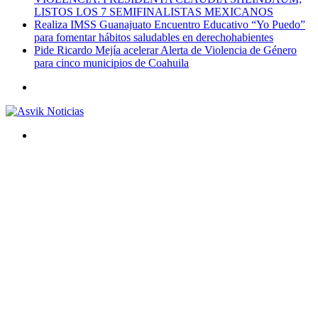
LISTOS LOS 7 SEMIFINALISTAS MEXICANOS
Realiza IMSS Guanajuato Encuentro Educativo “Yo Puedo”
para fomentar hábitos saludables en derechohabientes
Pide Ricardo Mejía acelerar Alerta de Violencia de Género
para cinco municipios de Coahuila
Menú
Buscar
por