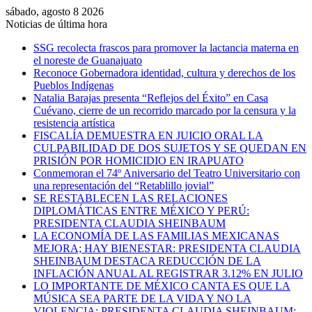
sábado, agosto 8 2026
Noticias de última hora
SSG recolecta frascos para promover la lactancia materna en
el noreste de Guanajuato
Reconoce Gobernadora identidad, cultura y derechos de los
Pueblos Indígenas
Natalia Barajas presenta “Reflejos del Éxito” en Casa
Cuévano, cierre de un recorrido marcado por la censura y la
resistencia artística
FISCALÍA DEMUESTRA EN JUICIO ORAL LA
CULPABILIDAD DE DOS SUJETOS Y SE QUEDAN EN
PRISIÓN POR HOMICIDIO EN IRAPUATO
Conmemoran el 74º Aniversario del Teatro Universitario con
una representación del “Retablillo jovial”
SE RESTABLECEN LAS RELACIONES
DIPLOMÁTICAS ENTRE MÉXICO Y PERÚ:
PRESIDENTA CLAUDIA SHEINBAUM
LA ECONOMÍA DE LAS FAMILIAS MEXICANAS
MEJORA; HAY BIENESTAR: PRESIDENTA CLAUDIA
SHEINBAUM DESTACA REDUCCIÓN DE LA
INFLACIÓN ANUAL AL REGISTRAR 3.12% EN JULIO
LO IMPORTANTE DE MÉXICO CANTA ES QUE LA
MÚSICA SEA PARTE DE LA VIDA Y NO LA
VIOLENCIA: PRESIDENTA CLAUDIA SHEINBAUM;