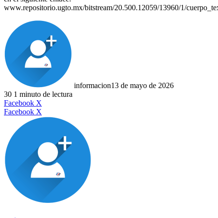
www.repositorio.ugto.mx/bitstream/20.500.12059/13960/1/cuerpo_tex
informacion
13 de mayo de 2026
30
1 minuto de lectura
LinkedIn
Facebook
X
LinkedIn
Tumblr
Pinterest
Reddit
VKontakte
Compartir
Imprimir
Facebook
X
por
correo
electrónico