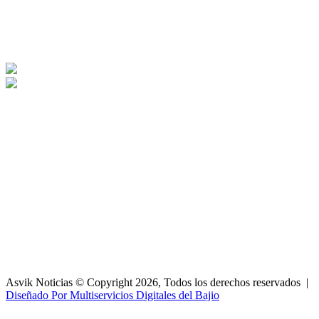
Asvik Noticias © Copyright 2026, Todos los derechos reservados |
Diseñado Por Multiservicios Digitales del Bajio
Facebook
X
WhatsApp
Telegram
Botón