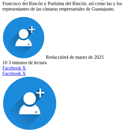
Francisco del Rincón y Purísima del Rincón, así como las y los
representantes de las cámaras empresariales de Guanajuato.
Redacción
4 de marzo de 2025
10
3 minutos de lectura
LinkedIn
Facebook
X
LinkedIn
Tumblr
Pinterest
Reddit
VKontakte
Compartir
Imprimir
Facebook
X
por
correo
electrónico