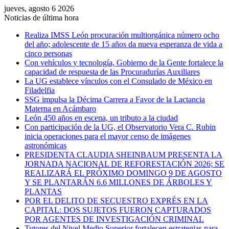
jueves, agosto 6 2026
Noticias de última hora
Realiza IMSS León procuración multiorgánica número ocho
del año; adolescente de 15 años da nueva esperanza de vida a
cinco personas
Con vehículos y tecnología, Gobierno de la Gente fortalece la
capacidad de respuesta de las Procuradurías Auxiliares
La UG establece vínculos con el Consulado de México en
Filadelfia
SSG impulsa la Décima Carrera a Favor de la Lactancia
Materna en Acámbaro
León 450 años en escena, un tributo a la ciudad
Con participación de la UG, el Observatorio Vera C. Rubin
inicia operaciones para el mayor censo de imágenes
astronómicas
PRESIDENTA CLAUDIA SHEINBAUM PRESENTA LA
JORNADA NACIONAL DE REFORESTACIÓN 2026; SE
REALIZARÁ EL PRÓXIMO DOMINGO 9 DE AGOSTO
Y SE PLANTARÁN 6.6 MILLONES DE ÁRBOLES Y
PLANTAS
POR EL DELITO DE SECUESTRO EXPRÉS EN LA
CAPITAL: DOS SUJETOS FUERON CAPTURADOS
POR AGENTES DE INVESTIGACIÓN CRIMINAL
Tutores del Nivel Medio Superior fortalecen estrategias para