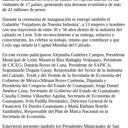
visitantes de 17 países, generando una derrama económica de más
de 43 millones de pesos.
Durante la ceremonia de inauguración se entregó también el
Galardón ‘Forjadores de Nuestra Industria’, a 13 mujeres y hombres
con una trayectoria de entre 30 y 58 años dentro de la industria del
calzado en León. Este reconocimiento a su entrega, esfuerzo y
conocimiento, les celebra su trabajo, mismo que contribuye a que
León siga siendo la Capital Mundial del Calzado.
En este evento participaron Alejandra Gutiérrez Campos, Presidenta
Municipal de León; Mauricio Blas Battaglia Velázquez, Presidente
de CICEG; Daniela Reyes de Luna, Presidente de SAPICA;
Segismundo Doguin Garay, Responsable del Sector de la Industria
del Calzado, Textil y del Vestido de la Secretaría de Economía del
Gobierno de México;Miriam Reyes Carmona, Diputada y
Presidenta del Congreso del Estado de Guanajuato; Jorge Daniel
Jiménez Lona, Secretario de Gobierno del Estado de Guanajuato;
Claudia Cristina Villaseñor Aguilar, Secretaria de Economía de
Guanajuato; Ivón Padilla Hernández, Directora General de la
Financiera Tú Puedes Guanajuato y María Bárbara Botello
Santibáñez, Responsable del Plan de Marca Nacional en la
Secretaría de Economía.
Estuvieron presentes también los Presidentes Municipales de San