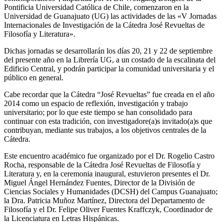
Pontificia Universidad Católica de Chile, comenzaron en la
Universidad de Guanajuato (UG) las actividades de las «V Jornadas
Internacionales de Investigación de la Cátedra José Revueltas de
Filosofía y Literatura».
Dichas jornadas se desarrollarán los días 20, 21 y 22 de septiembre
del presente año en la Librería UG, a un costado de la escalinata del
Edificio Central, y podrán participar la comunidad universitaria y el
público en general.
Cabe recordar que la Cátedra “José Revueltas” fue creada en el año
2014 como un espacio de reflexión, investigación y trabajo
universitario; por lo que este tiempo se han consolidado para
continuar con esta tradición, con investigadore(a)s invitado(a)s que
contribuyan, mediante sus trabajos, a los objetivos centrales de la
Cátedra.
Este encuentro académico fue organizado por el Dr. Rogelio Castro
Rocha, responsable de la Cátedra José Revueltas de Filosofía y
Literatura y, en la ceremonia inaugural, estuvieron presentes el Dr.
Miguel Ángel Hernández Fuentes, Director de la División de
Ciencias Sociales y Humanidades (DCSH) del Campus Guanajuato;
la Dra. Patricia Muñoz Martínez, Directora del Departamento de
Filosofía y el Dr. Felipe Oliver Fuentes Kraffczyk, Coordinador de
la Licenciatura en Letras Hispánicas.