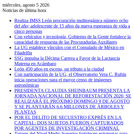
miércoles, agosto 5 2026
Noticias de última hora
Realiza IMSS León procuración multiorgánica número ocho
del año; adolescente de 15 años da nueva esperanza de vida a
cinco personas
Con vehículos y tecnología, Gobierno de la Gente fortalece la
capacidad de respuesta de las Procuradurías Auxiliares
La UG establece vínculos con el Consulado de México en
Filadelfia
SSG impulsa la Décima Carrera a Favor de la Lactancia
Materna en Acámbaro
León 450 años en escena, un tributo a la ciudad
Con participación de la UG, el Observatorio Vera C. Rubin
inicia operaciones para el mayor censo de imágenes
astronómicas
PRESIDENTA CLAUDIA SHEINBAUM PRESENTA LA
JORNADA NACIONAL DE REFORESTACIÓN 2026; SE
REALIZARÁ EL PRÓXIMO DOMINGO 9 DE AGOSTO
Y SE PLANTARÁN 6.6 MILLONES DE ÁRBOLES Y
PLANTAS
POR EL DELITO DE SECUESTRO EXPRÉS EN LA
CAPITAL: DOS SUJETOS FUERON CAPTURADOS
POR AGENTES DE INVESTIGACIÓN CRIMINAL
Tutores del Nivel Medio Superior fortalecen estrategias para