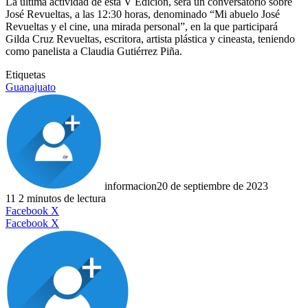
La última actividad de esta V Edición, será un conversatorio sobre
José Revueltas, a las 12:30 horas, denominado “Mi abuelo José
Revueltas y el cine, una mirada personal”, en la que participará
Gilda Cruz Revueltas, escritora, artista plástica y cineasta, teniendo
como panelista a Claudia Gutiérrez Piña.
Etiquetas
Guanajuato
informacion
20 de septiembre de 2023
11
2 minutos de lectura
LinkedIn
Facebook
X
LinkedIn
Tumblr
Pinterest
Reddit
VKontakte
Compartir
Imprimir
Facebook
X
por
correo
electrónico