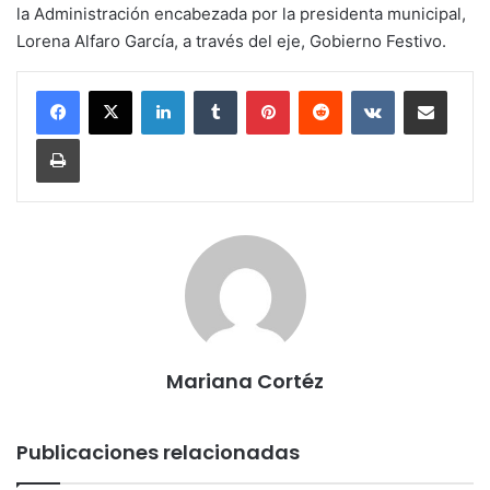
la Administración encabezada por la presidenta municipal,
Lorena Alfaro García, a través del eje, Gobierno Festivo.
LinkedIn
Tumblr
Pinterest
Reddit
VKontakte
Compartir por corr
Imprimir
Mariana Cortéz
Publicaciones relacionadas