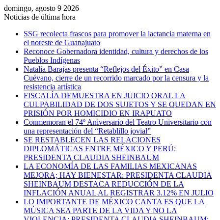
domingo, agosto 9 2026
Noticias de última hora
SSG recolecta frascos para promover la lactancia materna en
el noreste de Guanajuato
Reconoce Gobernadora identidad, cultura y derechos de los
Pueblos Indígenas
Natalia Barajas presenta “Reflejos del Éxito” en Casa
Cuévano, cierre de un recorrido marcado por la censura y la
resistencia artística
FISCALÍA DEMUESTRA EN JUICIO ORAL LA
CULPABILIDAD DE DOS SUJETOS Y SE QUEDAN EN
PRISIÓN POR HOMICIDIO EN IRAPUATO
Conmemoran el 74º Aniversario del Teatro Universitario con
una representación del “Retablillo jovial”
SE RESTABLECEN LAS RELACIONES
DIPLOMÁTICAS ENTRE MÉXICO Y PERÚ:
PRESIDENTA CLAUDIA SHEINBAUM
LA ECONOMÍA DE LAS FAMILIAS MEXICANAS
MEJORA; HAY BIENESTAR: PRESIDENTA CLAUDIA
SHEINBAUM DESTACA REDUCCIÓN DE LA
INFLACIÓN ANUAL AL REGISTRAR 3.12% EN JULIO
LO IMPORTANTE DE MÉXICO CANTA ES QUE LA
MÚSICA SEA PARTE DE LA VIDA Y NO LA
VIOLENCIA: PRESIDENTA CLAUDIA SHEINBAUM;