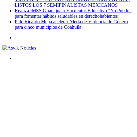
LISTOS LOS 7 SEMIFINALISTAS MEXICANOS
Realiza IMSS Guanajuato Encuentro Educativo “Yo Puedo”
para fomentar hábitos saludables en derechohabientes
Pide Ricardo Mejía acelerar Alerta de Violencia de Género
para cinco municipios de Coahuila
Menú
Buscar
por