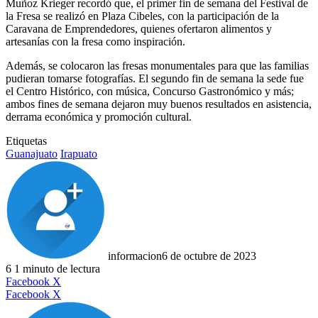
Muñoz Krieger recordó que, el primer fin de semana del Festival de
la Fresa se realizó en Plaza Cibeles, con la participación de la
Caravana de Emprendedores, quienes ofertaron alimentos y
artesanías con la fresa como inspiración.
Además, se colocaron las fresas monumentales para que las familias
pudieran tomarse fotografías. El segundo fin de semana la sede fue
el Centro Histórico, con música, Concurso Gastronómico y más;
ambos fines de semana dejaron muy buenos resultados en asistencia,
derrama económica y promoción cultural.
Etiquetas
Guanajuato
Irapuato
informacion
6 de octubre de 2023
6
1 minuto de lectura
LinkedIn
Facebook
X
LinkedIn
Tumblr
Pinterest
Reddit
VKontakte
Compartir
Imprimir
Facebook
X
por