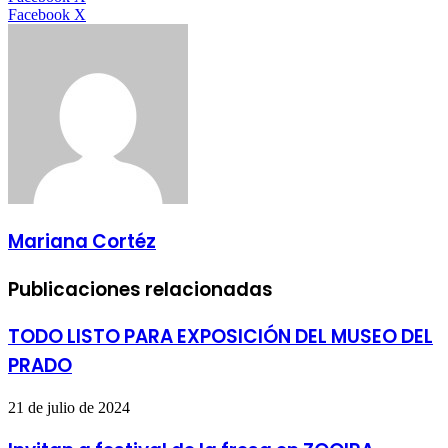
LinkedIn
Tumblr
Pinterest
Reddit
VKontakte
Compartir
Imprimir
Facebook
X
por
correo
electrónico
Mariana Cortéz
Publicaciones relacionadas
TODO LISTO PARA EXPOSICIÓN DEL MUSEO DEL
PRADO
21 de julio de 2024