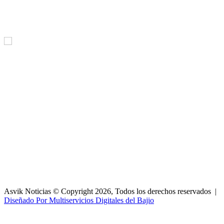
Asvik Noticias © Copyright 2026, Todos los derechos reservados |
Diseñado Por Multiservicios Digitales del Bajio
Facebook
X
WhatsApp
Telegram
Botón