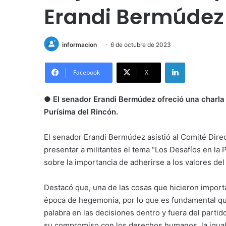
Erandi Bermúdez
informacion
6 de octubre de 2023
LinkedIn
Facebook
X
● El senador Erandi Bermúdez ofreció una charla 
Purísima del Rincón.
El senador Erandi Bermúdez asistió al Comité Direc
presentar a militantes el tema “Los Desafíos en la
sobre la importancia de adherirse a los valores del 
Destacó que, una de las cosas que hicieron importa
época de hegemonía, por lo que es fundamental que
palabra en las decisiones dentro y fuera del parti
su compromiso con los derechos humanos, la igualda