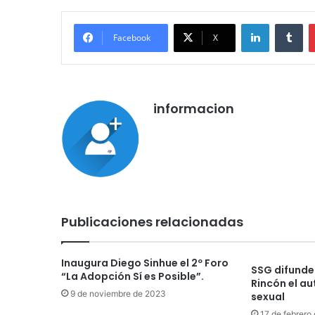
LinkedIn
Tu
Facebook
X
informacion
Publicaciones relacionadas
Inaugura Diego Sinhue el 2º Foro
SSG difunde 
“La Adopción Sí es Posible”.
Rincón el au
9 de noviembre de 2023
sexual
17 de febrero