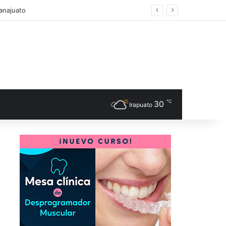
anajuato
℃
30
Irapuato