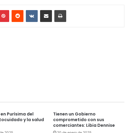
mblr
Pinterest
Reddit
VKontakte
Compartir por correo electrónico
Imprimir
en Purísima del
Tienen un Gobierno
tocuidado y la salud
comprometido con sus
comerciantes: Libia Dennise
 de 2025
20 de enero de 2025