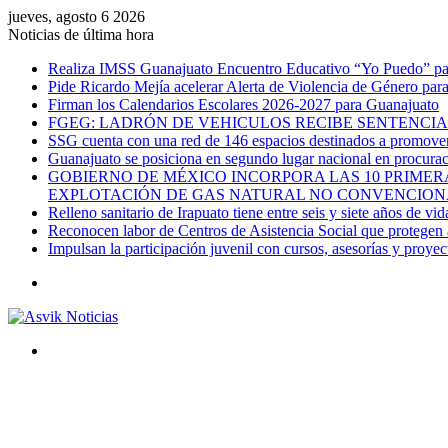
jueves, agosto 6 2026
Noticias de última hora
Realiza IMSS Guanajuato Encuentro Educativo “Yo Puedo” para
Pide Ricardo Mejía acelerar Alerta de Violencia de Género par
Firman los Calendarios Escolares 2026-2027 para Guanajuato
FGEG: LADRÓN DE VEHICULOS RECIBE SENTENCIA 
SSG cuenta con una red de 146 espacios destinados a promover 
Guanajuato se posiciona en segundo lugar nacional en procurac
GOBIERNO DE MÉXICO INCORPORA LAS 10 PRIMERA
EXPLOTACIÓN DE GAS NATURAL NO CONVENCION
Relleno sanitario de Irapuato tiene entre seis y siete años de vid
Reconocen labor de Centros de Asistencia Social que protegen a
Impulsan la participación juvenil con cursos, asesorías y proye
Menú
Buscar
por