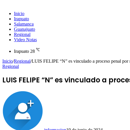
Inicio
Irapuato
Salamanca
Guanajuato
Regional
Video Notas
℃
Irapuato
28
Inicio
/
Regional
/
LUIS FELIPE “N” es vinculado a proceso penal por r
Regional
LUIS FELIPE “N” es vinculado a proc
informacion
19 de junio de 2024