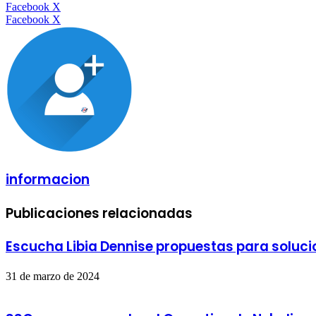
LinkedIn
Facebook
X
LinkedIn
Tumblr
Pinterest
Reddit
VKontakte
Compartir
Imprimir
Facebook
X
por
correo
electrónico
informacion
Publicaciones relacionadas
Escucha Libia Dennise propuestas para soluci
31 de marzo de 2024