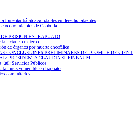
 fomentar hábitos saludables en derechohabientes
a cinco municipios de Coahuila
DE PRISIÓN EN IRAPUATO
la lactancia materna
ión de órganos por muerte encefálica
S CONCLUSIONES PRELIMINARES DEL COMITÉ DE CIENTÍF
AL: PRESIDENTA CLAUDIA SHEINBAUM
a útil: Servicios Públicos
 la niñez vulnerable en Irapuato
ctos comunitarios