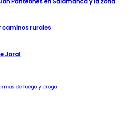
ción Panteones en Salamanca y la zona.
r caminos rurales
e Jaral
armas de fuego y droga