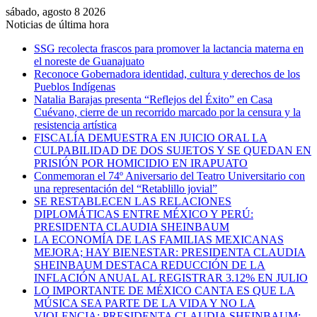
sábado, agosto 8 2026
Noticias de última hora
SSG recolecta frascos para promover la lactancia materna en
el noreste de Guanajuato
Reconoce Gobernadora identidad, cultura y derechos de los
Pueblos Indígenas
Natalia Barajas presenta “Reflejos del Éxito” en Casa
Cuévano, cierre de un recorrido marcado por la censura y la
resistencia artística
FISCALÍA DEMUESTRA EN JUICIO ORAL LA
CULPABILIDAD DE DOS SUJETOS Y SE QUEDAN EN
PRISIÓN POR HOMICIDIO EN IRAPUATO
Conmemoran el 74º Aniversario del Teatro Universitario con
una representación del “Retablillo jovial”
SE RESTABLECEN LAS RELACIONES
DIPLOMÁTICAS ENTRE MÉXICO Y PERÚ:
PRESIDENTA CLAUDIA SHEINBAUM
LA ECONOMÍA DE LAS FAMILIAS MEXICANAS
MEJORA; HAY BIENESTAR: PRESIDENTA CLAUDIA
SHEINBAUM DESTACA REDUCCIÓN DE LA
INFLACIÓN ANUAL AL REGISTRAR 3.12% EN JULIO
LO IMPORTANTE DE MÉXICO CANTA ES QUE LA
MÚSICA SEA PARTE DE LA VIDA Y NO LA
VIOLENCIA: PRESIDENTA CLAUDIA SHEINBAUM;