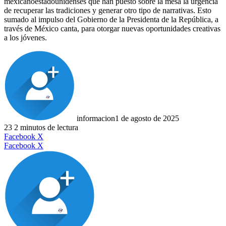
mexicanoestadounidenses que han puesto sobre la mesa la urgencia
de recuperar las tradiciones y generar otro tipo de narrativas. Esto
sumado al impulso del Gobierno de la Presidenta de la República, a
través de México canta, para otorgar nuevas oportunidades creativas
a los jóvenes.
informacion
1 de agosto de 2025
23
2 minutos de lectura
LinkedIn
Facebook
X
LinkedIn
Tumblr
Pinterest
Reddit
VKontakte
Compartir
Imprimir
Facebook
X
por
correo
electrónico