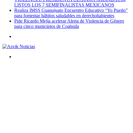
LISTOS LOS 7 SEMIFINALISTAS MEXICANOS
Realiza IMSS Guanajuato Encuentro Educativo “Yo Puedo”
para fomentar hábitos saludables en derechohabientes
Pide Ricardo Mejía acelerar Alerta de Violencia de Género
para cinco municipios de Coahuila
Menú
Buscar
por