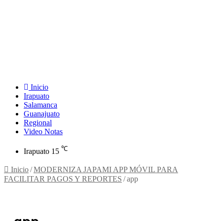
Inicio
Irapuato
Salamanca
Guanajuato
Regional
Video Notas
℃
Irapuato
15
Inicio
/
MODERNIZA JAPAMI APP MÓVIL PARA
FACILITAR PAGOS Y REPORTES
/
app