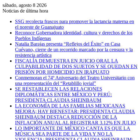
sábado, agosto 8 2026
Noticias de última hora
SSG recolecta frascos para promover la lactancia materna en
el noreste de Guanajuato
Reconoce Gobernadora identidad, cultura y derechos de los
Pueblos Indígenas
Natalia Barajas presenta “Reflejos del Éxito” en Casa
Cuévano, cierre de un recorrido marcado por la censura y la
resistencia artística
FISCALÍA DEMUESTRA EN JUICIO ORAL LA
CULPABILIDAD DE DOS SUJETOS Y SE QUEDAN EN
PRISIÓN POR HOMICIDIO EN IRAPUATO
Conmemoran el 74º Aniversario del Teatro Universitario con
una representación del “Retablillo jovial”
SE RESTABLECEN LAS RELACIONES
DIPLOMÁTICAS ENTRE MÉXICO Y PERÚ:
PRESIDENTA CLAUDIA SHEINBAUM
LA ECONOMÍA DE LAS FAMILIAS MEXICANAS
MEJORA; HAY BIENESTAR: PRESIDENTA CLAUDIA
SHEINBAUM DESTACA REDUCCIÓN DE LA
INFLACIÓN ANUAL AL REGISTRAR 3.12% EN JULIO
LO IMPORTANTE DE MÉXICO CANTA ES QUE LA
MÚSICA SEA PARTE DE LA VIDA Y NO LA
VIOLENCIA: PRESIDENTA CLAUDIA SHEINBAUM;