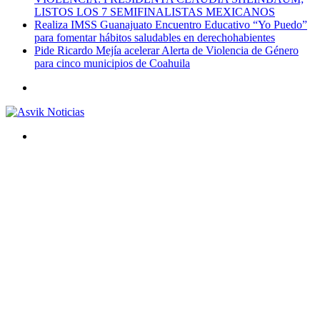
LISTOS LOS 7 SEMIFINALISTAS MEXICANOS
Realiza IMSS Guanajuato Encuentro Educativo “Yo Puedo”
para fomentar hábitos saludables en derechohabientes
Pide Ricardo Mejía acelerar Alerta de Violencia de Género
para cinco municipios de Coahuila
Menú
Buscar
por