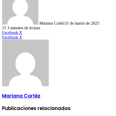
Mariana Cortéz
31 de marzo de 2025
15
3 minutos de lectura
LinkedIn
Facebook
X
LinkedIn
Tumblr
Pinterest
Reddit
VKontakte
Compartir
Imprimir
Facebook
X
por
correo
electrónico
Mariana Cortéz
Publicaciones relacionadas