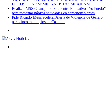
LISTOS LOS 7 SEMIFINALISTAS MEXICANOS
Realiza IMSS Guanajuato Encuentro Educativo “Yo Puedo”
para fomentar hábitos saludables en derechohabientes
Pide Ricardo Mejía acelerar Alerta de Violencia de Género
para cinco municipios de Coahuila
Menú
Buscar
por