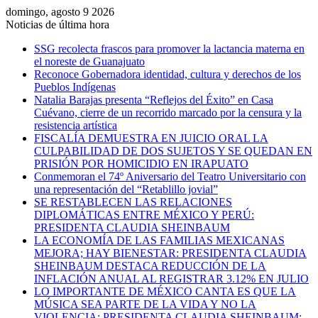
domingo, agosto 9 2026
Noticias de última hora
SSG recolecta frascos para promover la lactancia materna en
el noreste de Guanajuato
Reconoce Gobernadora identidad, cultura y derechos de los
Pueblos Indígenas
Natalia Barajas presenta “Reflejos del Éxito” en Casa
Cuévano, cierre de un recorrido marcado por la censura y la
resistencia artística
FISCALÍA DEMUESTRA EN JUICIO ORAL LA
CULPABILIDAD DE DOS SUJETOS Y SE QUEDAN EN
PRISIÓN POR HOMICIDIO EN IRAPUATO
Conmemoran el 74º Aniversario del Teatro Universitario con
una representación del “Retablillo jovial”
SE RESTABLECEN LAS RELACIONES
DIPLOMÁTICAS ENTRE MÉXICO Y PERÚ:
PRESIDENTA CLAUDIA SHEINBAUM
LA ECONOMÍA DE LAS FAMILIAS MEXICANAS
MEJORA; HAY BIENESTAR: PRESIDENTA CLAUDIA
SHEINBAUM DESTACA REDUCCIÓN DE LA
INFLACIÓN ANUAL AL REGISTRAR 3.12% EN JULIO
LO IMPORTANTE DE MÉXICO CANTA ES QUE LA
MÚSICA SEA PARTE DE LA VIDA Y NO LA
VIOLENCIA: PRESIDENTA CLAUDIA SHEINBAUM;