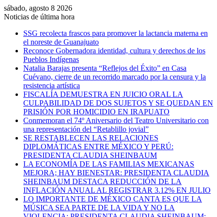
sábado, agosto 8 2026
Noticias de última hora
SSG recolecta frascos para promover la lactancia materna en
el noreste de Guanajuato
Reconoce Gobernadora identidad, cultura y derechos de los
Pueblos Indígenas
Natalia Barajas presenta “Reflejos del Éxito” en Casa
Cuévano, cierre de un recorrido marcado por la censura y la
resistencia artística
FISCALÍA DEMUESTRA EN JUICIO ORAL LA
CULPABILIDAD DE DOS SUJETOS Y SE QUEDAN EN
PRISIÓN POR HOMICIDIO EN IRAPUATO
Conmemoran el 74º Aniversario del Teatro Universitario con
una representación del “Retablillo jovial”
SE RESTABLECEN LAS RELACIONES
DIPLOMÁTICAS ENTRE MÉXICO Y PERÚ:
PRESIDENTA CLAUDIA SHEINBAUM
LA ECONOMÍA DE LAS FAMILIAS MEXICANAS
MEJORA; HAY BIENESTAR: PRESIDENTA CLAUDIA
SHEINBAUM DESTACA REDUCCIÓN DE LA
INFLACIÓN ANUAL AL REGISTRAR 3.12% EN JULIO
LO IMPORTANTE DE MÉXICO CANTA ES QUE LA
MÚSICA SEA PARTE DE LA VIDA Y NO LA
VIOLENCIA: PRESIDENTA CLAUDIA SHEINBAUM;