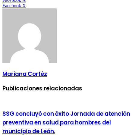
Facebook
X
LinkedIn
Tumblr
Pinterest
Reddit
VKontakte
Compartir
Imprimir
Facebook
X
por
correo
electrónico
Mariana Cortéz
Publicaciones relacionadas
SSG concluyó con éxito Jornada de atención
preventiva en salud para hombres del
municipio de León.