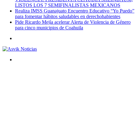
LISTOS LOS 7 SEMIFINALISTAS MEXICANOS
Realiza IMSS Guanajuato Encuentro Educativo “Yo Puedo”
para fomentar hábitos saludables en derechohabientes
Pide Ricardo Mejía acelerar Alerta de Violencia de Género
para cinco municipios de Coahuila
Menú
Buscar
por