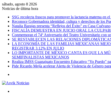
sábado, agosto 8 2026
Noticias de última hora
SSG recolecta frascos para promover la lactancia materna en el
Reconoce Gobernadora identidad, cultura y derechos de los Pu
Natalia Barajas presenta “Reflejos del Éxito” en Casa Cuévano, c
FISCALÍA DEMUESTRA EN JUICIO ORAL LA CULPAB
Conmemoran el 74º Aniversario del Teatro Universitario con una
SE RESTABLECEN LAS RELACIONES DIPLOMÁTICAS
LA ECONOMÍA DE LAS FAMILIAS MEXICANAS MEJO
REGISTRAR 3.12% EN JULIO
LO IMPORTANTE DE MÉXICO CANTA ES QUE LA MÚSI
SEMIFINALISTAS MEXICANOS
Realiza IMSS Guanajuato Encuentro Educativo “Yo Puedo” para
Pide Ricardo Mejía acelerar Alerta de Violencia de Género par
Menú
Buscar
por