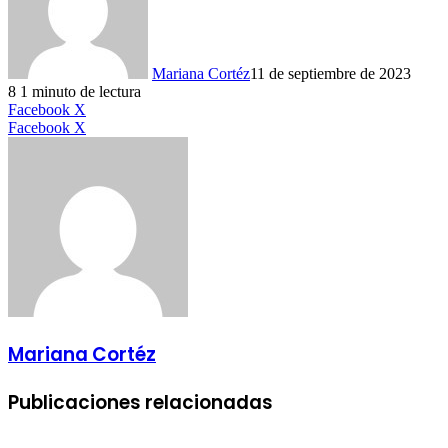
Mariana Cortéz
11 de septiembre de 2023
8
1 minuto de lectura
LinkedIn
Facebook
X
LinkedIn
Tumblr
Pinterest
Reddit
VKontakte
Compartir
Imprimir
Facebook
X
por
correo
electrónico
Mariana Cortéz
Publicaciones relacionadas