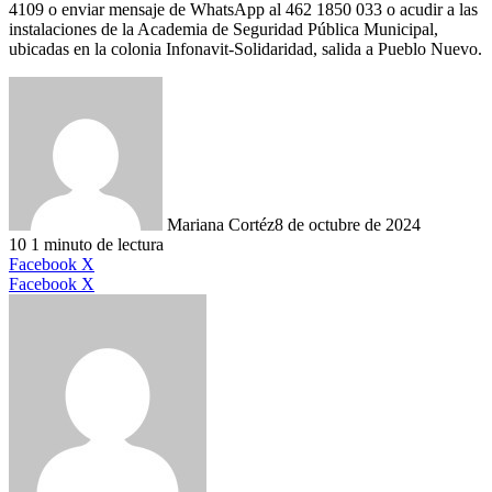
4109 o enviar mensaje de WhatsApp al 462 1850 033 o acudir a las
instalaciones de la Academia de Seguridad Pública Municipal,
ubicadas en la colonia Infonavit-Solidaridad, salida a Pueblo Nuevo.
Mariana Cortéz
8 de octubre de 2024
10
1 minuto de lectura
LinkedIn
Facebook
X
LinkedIn
Tumblr
Pinterest
Reddit
VKontakte
Compartir
Imprimir
Facebook
X
por
correo
electrónico