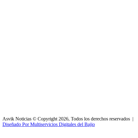
Asvik Noticias © Copyright 2026, Todos los derechos reservados |
Diseñado Por Multiservicios Digitales del Bajio
Facebook
X
WhatsApp
Telegram
Botón