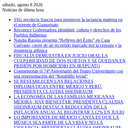
sábado, agosto 8 2026
Noticias de última hora
SSG recolecta frascos para promover la lactancia materna en
el noreste de Guanajuato
Reconoce Gobernadora identidad, cultura y derechos de los
Pueblos Indígenas
Natalia Barajas presenta “Reflejos del Éxito” en Casa
Cuévano, cierre de un recorrido marcado por la censura y la
resistencia artística
FISCALÍA DEMUESTRA EN JUICIO ORAL LA
CULPABILIDAD DE DOS SUJETOS Y SE QUEDAN EN
PRISIÓN POR HOMICIDIO EN IRAPUATO
Conmemoran el 74º Aniversario del Teatro Universitario con
una representación del “Retablillo jovial”
SE RESTABLECEN LAS RELACIONES
DIPLOMÁTICAS ENTRE MÉXICO Y PERÚ:
PRESIDENTA CLAUDIA SHEINBAUM
LA ECONOMÍA DE LAS FAMILIAS MEXICANAS
MEJORA; HAY BIENESTAR: PRESIDENTA CLAUDIA
SHEINBAUM DESTACA REDUCCIÓN DE LA
INFLACIÓN ANUAL AL REGISTRAR 3.12% EN JULIO
LO IMPORTANTE DE MÉXICO CANTA ES QUE LA
MÚSICA SEA PARTE DE LA VIDA Y NO LA
VIOLENCIA: PRESIDENTA CLAUDIA SHEINBAUM;