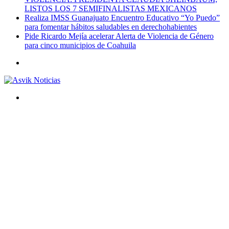
LISTOS LOS 7 SEMIFINALISTAS MEXICANOS
Realiza IMSS Guanajuato Encuentro Educativo “Yo Puedo”
para fomentar hábitos saludables en derechohabientes
Pide Ricardo Mejía acelerar Alerta de Violencia de Género
para cinco municipios de Coahuila
Menú
Buscar
por