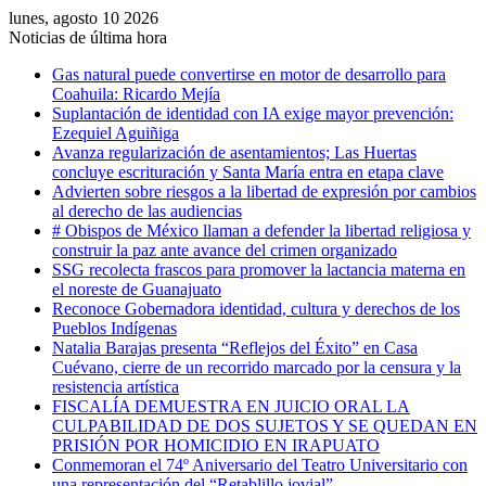
lunes, agosto 10 2026
Noticias de última hora
Gas natural puede convertirse en motor de desarrollo para
Coahuila: Ricardo Mejía
Suplantación de identidad con IA exige mayor prevención:
Ezequiel Aguiñiga
Avanza regularización de asentamientos; Las Huertas
concluye escrituración y Santa María entra en etapa clave
Advierten sobre riesgos a la libertad de expresión por cambios
al derecho de las audiencias
# Obispos de México llaman a defender la libertad religiosa y
construir la paz ante avance del crimen organizado
SSG recolecta frascos para promover la lactancia materna en
el noreste de Guanajuato
Reconoce Gobernadora identidad, cultura y derechos de los
Pueblos Indígenas
Natalia Barajas presenta “Reflejos del Éxito” en Casa
Cuévano, cierre de un recorrido marcado por la censura y la
resistencia artística
FISCALÍA DEMUESTRA EN JUICIO ORAL LA
CULPABILIDAD DE DOS SUJETOS Y SE QUEDAN EN
PRISIÓN POR HOMICIDIO EN IRAPUATO
Conmemoran el 74º Aniversario del Teatro Universitario con
una representación del “Retablillo jovial”