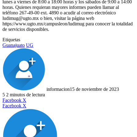
lunes a viernes de 8:00 a 18:00 horas y los sábados de 9:00 a 14:00
horas. Quienes requieran mayores informes pueden llamar al
teléfono 267-49-00 ext. 4890 o acudir al correo electrónico
ludimug@ugto.mx o bien, visitar la página web
https://www.ugto.mx/campusleon/ludimug para conocer la totalidad
de servicios disponibles.
Etiquetas
Guanajuato
UG
informacion
15 de noviembre de 2023
5
2 minutos de lectura
LinkedIn
Facebook
X
LinkedIn
Tumblr
Pinterest
Reddit
VKontakte
Compartir
Imprimir
Facebook
X
por
correo
electrónico