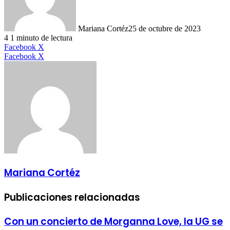
Mariana Cortéz
25 de octubre de 2023
4
1 minuto de lectura
LinkedIn
Facebook
X
LinkedIn
Tumblr
Pinterest
Reddit
VKontakte
Compartir
Imprimir
Facebook
X
por
correo
electrónico
Mariana Cortéz
Publicaciones relacionadas
Con un concierto de Morganna Love, la UG se