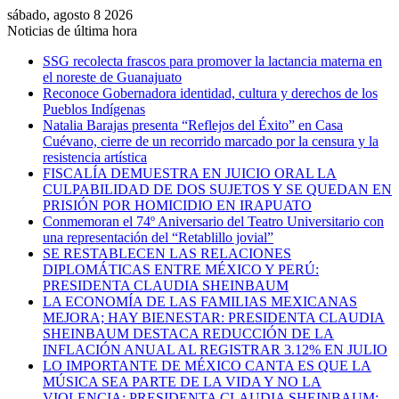
sábado, agosto 8 2026
Noticias de última hora
SSG recolecta frascos para promover la lactancia materna en
el noreste de Guanajuato
Reconoce Gobernadora identidad, cultura y derechos de los
Pueblos Indígenas
Natalia Barajas presenta “Reflejos del Éxito” en Casa
Cuévano, cierre de un recorrido marcado por la censura y la
resistencia artística
FISCALÍA DEMUESTRA EN JUICIO ORAL LA
CULPABILIDAD DE DOS SUJETOS Y SE QUEDAN EN
PRISIÓN POR HOMICIDIO EN IRAPUATO
Conmemoran el 74º Aniversario del Teatro Universitario con
una representación del “Retablillo jovial”
SE RESTABLECEN LAS RELACIONES
DIPLOMÁTICAS ENTRE MÉXICO Y PERÚ:
PRESIDENTA CLAUDIA SHEINBAUM
LA ECONOMÍA DE LAS FAMILIAS MEXICANAS
MEJORA; HAY BIENESTAR: PRESIDENTA CLAUDIA
SHEINBAUM DESTACA REDUCCIÓN DE LA
INFLACIÓN ANUAL AL REGISTRAR 3.12% EN JULIO
LO IMPORTANTE DE MÉXICO CANTA ES QUE LA
MÚSICA SEA PARTE DE LA VIDA Y NO LA
VIOLENCIA: PRESIDENTA CLAUDIA SHEINBAUM;