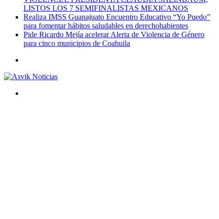
LISTOS LOS 7 SEMIFINALISTAS MEXICANOS
Realiza IMSS Guanajuato Encuentro Educativo “Yo Puedo”
para fomentar hábitos saludables en derechohabientes
Pide Ricardo Mejía acelerar Alerta de Violencia de Género
para cinco municipios de Coahuila
Menú
Buscar
por