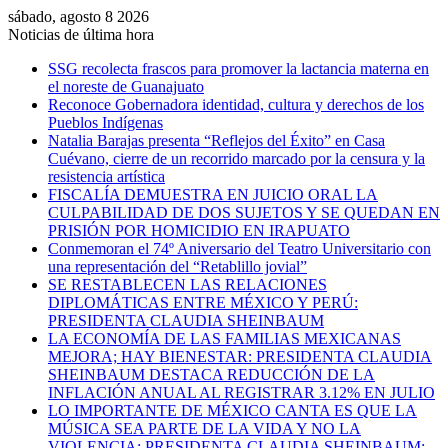
sábado, agosto 8 2026
Noticias de última hora
SSG recolecta frascos para promover la lactancia materna en
el noreste de Guanajuato
Reconoce Gobernadora identidad, cultura y derechos de los
Pueblos Indígenas
Natalia Barajas presenta “Reflejos del Éxito” en Casa
Cuévano, cierre de un recorrido marcado por la censura y la
resistencia artística
FISCALÍA DEMUESTRA EN JUICIO ORAL LA
CULPABILIDAD DE DOS SUJETOS Y SE QUEDAN EN
PRISIÓN POR HOMICIDIO EN IRAPUATO
Conmemoran el 74º Aniversario del Teatro Universitario con
una representación del “Retablillo jovial”
SE RESTABLECEN LAS RELACIONES
DIPLOMÁTICAS ENTRE MÉXICO Y PERÚ:
PRESIDENTA CLAUDIA SHEINBAUM
LA ECONOMÍA DE LAS FAMILIAS MEXICANAS
MEJORA; HAY BIENESTAR: PRESIDENTA CLAUDIA
SHEINBAUM DESTACA REDUCCIÓN DE LA
INFLACIÓN ANUAL AL REGISTRAR 3.12% EN JULIO
LO IMPORTANTE DE MÉXICO CANTA ES QUE LA
MÚSICA SEA PARTE DE LA VIDA Y NO LA
VIOLENCIA: PRESIDENTA CLAUDIA SHEINBAUM;