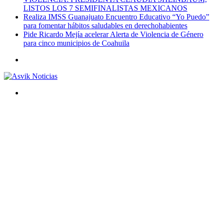
LISTOS LOS 7 SEMIFINALISTAS MEXICANOS
Realiza IMSS Guanajuato Encuentro Educativo “Yo Puedo”
para fomentar hábitos saludables en derechohabientes
Pide Ricardo Mejía acelerar Alerta de Violencia de Género
para cinco municipios de Coahuila
Menú
Buscar
por