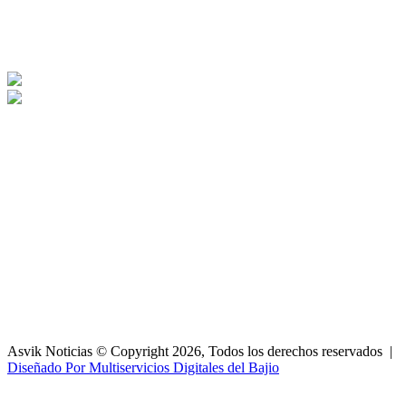
Asvik Noticias © Copyright 2026, Todos los derechos reservados |
Diseñado Por Multiservicios Digitales del Bajio
Facebook
X
WhatsApp
Telegram
Botón