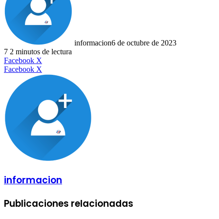
informacion
6 de octubre de 2023
7
2 minutos de lectura
LinkedIn
Facebook
X
LinkedIn
Tumblr
Pinterest
Reddit
VKontakte
Compartir
Imprimir
Facebook
X
por
correo
electrónico
informacion
Publicaciones relacionadas