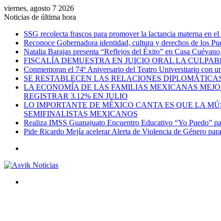
viernes, agosto 7 2026
Noticias de última hora
SSG recolecta frascos para promover la lactancia materna en el
Reconoce Gobernadora identidad, cultura y derechos de los Pu
Natalia Barajas presenta “Reflejos del Éxito” en Casa Cuévano, c
FISCALÍA DEMUESTRA EN JUICIO ORAL LA CULPAB
Conmemoran el 74º Aniversario del Teatro Universitario con una
SE RESTABLECEN LAS RELACIONES DIPLOMÁTICAS
LA ECONOMÍA DE LAS FAMILIAS MEXICANAS MEJO
REGISTRAR 3.12% EN JULIO
LO IMPORTANTE DE MÉXICO CANTA ES QUE LA MÚSI
SEMIFINALISTAS MEXICANOS
Realiza IMSS Guanajuato Encuentro Educativo “Yo Puedo” para
Pide Ricardo Mejía acelerar Alerta de Violencia de Género par
Menú
Buscar
por