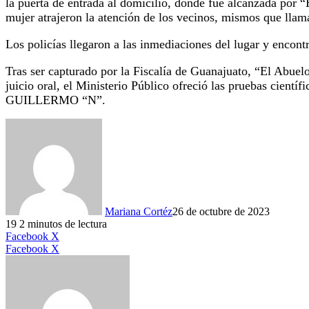
la puerta de entrada al domicilio, donde fue alcanzada por “E
mujer atrajeron la atención de los vecinos, mismos que llam
Los policías llegaron a las inmediaciones del lugar y encon
Tras ser capturado por la Fiscalía de Guanajuato, “El Abuelo
juicio oral, el Ministerio Público ofreció las pruebas cient
GUILLERMO “N”.
Mariana Cortéz
26 de octubre de 2023
19
2 minutos de lectura
LinkedIn
Facebook
X
LinkedIn
Tumblr
Pinterest
Reddit
VKontakte
Compartir
Imprimir
Facebook
X
por
correo
electrónico