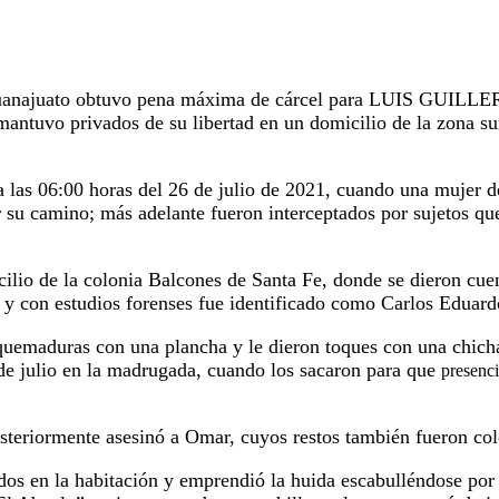
 Guanajuato obtuvo pena máxima de cárcel para LUIS GUILLER
mantuvo privados de su libertad en un domicilio de la zona su
las 06:00 horas del 26 de julio de 2021, cuando una mujer de 
 su camino; más adelante fueron interceptados por sujetos qu
icilio de la colonia Balcones de Santa Fe, donde se dieron cu
or y con estudios forenses fue identificado como Carlos Eduar
quemaduras con una plancha y le dieron toques con una chicha
29 de julio en la madrugada, cuando los sacaron para que
presenc
osteriormente asesinó a Omar, cuyos restos también fueron col
dos en la habitación y emprendió la huida escabulléndose por l