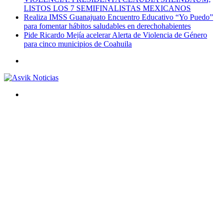
LISTOS LOS 7 SEMIFINALISTAS MEXICANOS
Realiza IMSS Guanajuato Encuentro Educativo “Yo Puedo”
para fomentar hábitos saludables en derechohabientes
Pide Ricardo Mejía acelerar Alerta de Violencia de Género
para cinco municipios de Coahuila
Menú
Buscar
por