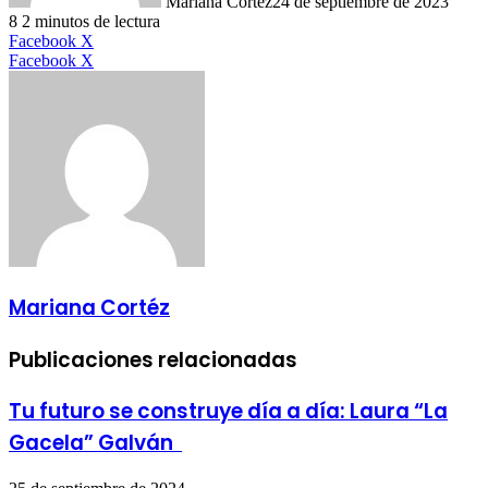
Mariana Cortéz
24 de septiembre de 2023
8
2 minutos de lectura
LinkedIn
Facebook
X
LinkedIn
Tumblr
Pinterest
Reddit
VKontakte
Compartir
Imprimir
Facebook
X
por
correo
electrónico
Mariana Cortéz
Publicaciones relacionadas
Tu futuro se construye día a día: Laura “La
Gacela” Galván