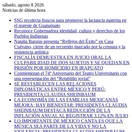
sábado, agosto 8 2026
Noticias de última hora
SSG recolecta frascos para promover la lactancia materna en
el noreste de Guanajuato
Reconoce Gobernadora identidad, cultura y derechos de los
Pueblos Indígenas
Natalia Barajas presenta “Reflejos del Éxito” en Casa
Cuévano, cierre de un recorrido marcado por la censura y la
resistencia artística
FISCALÍA DEMUESTRA EN JUICIO ORAL LA
CULPABILIDAD DE DOS SUJETOS Y SE QUEDAN EN
PRISIÓN POR HOMICIDIO EN IRAPUATO
Conmemoran el 74º Aniversario del Teatro Universitario con
una representación del “Retablillo jovial”
SE RESTABLECEN LAS RELACIONES
DIPLOMÁTICAS ENTRE MÉXICO Y PERÚ:
PRESIDENTA CLAUDIA SHEINBAUM
LA ECONOMÍA DE LAS FAMILIAS MEXICANAS
MEJORA; HAY BIENESTAR: PRESIDENTA CLAUDIA
SHEINBAUM DESTACA REDUCCIÓN DE LA
INFLACIÓN ANUAL AL REGISTRAR 3.12% EN JULIO
LO IMPORTANTE DE MÉXICO CANTA ES QUE LA
MÚSICA SEA PARTE DE LA VIDA Y NO LA
VIOLENCIA: PRESIDENTA CLAUDIA SHEINBAUM;