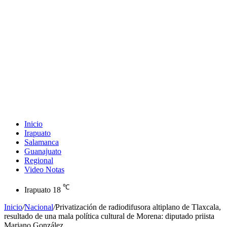
Inicio
Irapuato
Salamanca
Guanajuato
Regional
Video Notas
℃
Irapuato
18
Inicio
/
Nacional
/
Privatización de radiodifusora altiplano de Tlaxcala,
resultado de una mala política cultural de Morena: diputado priista
Mariano González