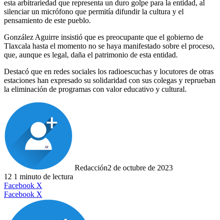
esta arbitrariedad que representa un duro golpe para la entidad, al
silenciar un micrófono que permitía difundir la cultura y el
pensamiento de este pueblo.
González Aguirre insistió que es preocupante que el gobierno de
Tlaxcala hasta el momento no se haya manifestado sobre el proceso,
que, aunque es legal, daña el patrimonio de esta entidad.
Destacó que en redes sociales los radioescuchas y locutores de otras
estaciones han expresado su solidaridad con sus colegas y reprueban
la eliminación de programas con valor educativo y cultural.
Redacción
2 de octubre de 2023
12
1 minuto de lectura
LinkedIn
Facebook
X
LinkedIn
Tumblr
Pinterest
Reddit
VKontakte
Compartir
Imprimir
Facebook
X
por
correo