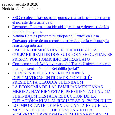
sábado, agosto 8 2026
Noticias de última hora
SSG recolecta frascos para promover la lactancia materna en
el noreste de Guanajuato
Reconoce Gobernadora identidad, cultura y derechos de los
Pueblos Indígenas
Natalia Barajas presenta “Reflejos del Éxito” en Casa
Cuévano, cierre de un recorrido marcado por la censura y la
resistencia artística
FISCALÍA DEMUESTRA EN JUICIO ORAL LA
CULPABILIDAD DE DOS SUJETOS Y SE QUEDAN EN
PRISIÓN POR HOMICIDIO EN IRAPUATO
Conmemoran el 74º Aniversario del Teatro Universitario con
una representación del “Retablillo jovial”
SE RESTABLECEN LAS RELACIONES
DIPLOMÁTICAS ENTRE MÉXICO Y PERÚ:
PRESIDENTA CLAUDIA SHEINBAUM
LA ECONOMÍA DE LAS FAMILIAS MEXICANAS
MEJORA; HAY BIENESTAR: PRESIDENTA CLAUDIA
SHEINBAUM DESTACA REDUCCIÓN DE LA
INFLACIÓN ANUAL AL REGISTRAR 3.12% EN JULIO
LO IMPORTANTE DE MÉXICO CANTA ES QUE LA
MÚSICA SEA PARTE DE LA VIDA Y NO LA
VIOLENCIA: PRESIDENTA CLAUDIA SHEINBAUM;