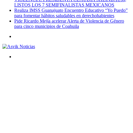
LISTOS LOS 7 SEMIFINALISTAS MEXICANOS
Realiza IMSS Guanajuato Encuentro Educativo “Yo Puedo”
para fomentar hábitos saludables en derechohabientes
Pide Ricardo Mejía acelerar Alerta de Violencia de Género
para cinco municipios de Coahuila
Menú
Buscar
por