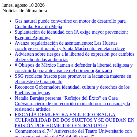
lunes, agosto 10 2026
Noticias de última hora
Gas natural puede convertirse en motor de desarrollo para
Coahuila: Ricardo Mejía
Suplantación de identidad con IA exige mayor prevención:
Ezequiel Aguiñiga
Avanza regularización de asentamientos; Las Huertas
concluye escrituración y Santa María entra en etapa clave
Advierten sobre riesgos a la libertad de expresión por cambios
al derecho de las audiencias
# Obispos de México llaman a defender la libertad religiosa y
construir la paz ante avance del crimen organizado
SSG recolecta frascos para promover la lactancia materna en
el noreste de Guanajuato
Reconoce Gobernadora identidad, cultura y derechos de los
Pueblos Indígenas
Natalia Barajas presenta “Reflejos del Éxito” en Casa
Cuévano, cierre de un recorrido marcado por la censura y la
resistencia artística
FISCALÍA DEMUESTRA EN JUICIO ORAL LA
CULPABILIDAD DE DOS SUJETOS Y SE QUEDAN EN
PRISIÓN POR HOMICIDIO EN IRAPUATO
Conmemoran el 74º Aniversario del Teatro Universitario con
una representación del “Retablillo jovial”