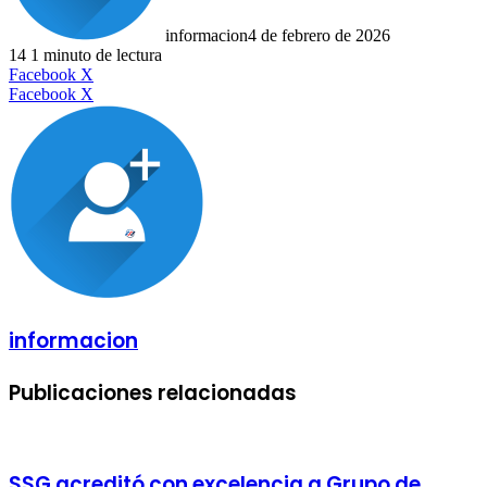
informacion
4 de febrero de 2026
14
1 minuto de lectura
LinkedIn
Facebook
X
LinkedIn
Tumblr
Pinterest
Reddit
VKontakte
Compartir
Imprimir
Facebook
X
por
correo
electrónico
informacion
Publicaciones relacionadas
SSG acreditó con excelencia a Grupo de