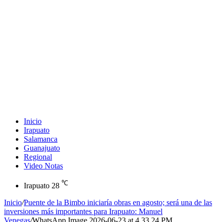
Inicio
Irapuato
Salamanca
Guanajuato
Regional
Video Notas
℃
Irapuato
28
Inicio
/
Puente de la Bimbo iniciaría obras en agosto; será una de las
inversiones más importantes para Irapuato: Manuel
Venegas
/
WhatsApp Image 2026-06-23 at 4.33.24 PM