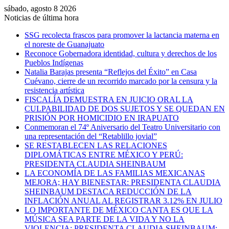
sábado, agosto 8 2026
Noticias de última hora
SSG recolecta frascos para promover la lactancia materna en
el noreste de Guanajuato
Reconoce Gobernadora identidad, cultura y derechos de los
Pueblos Indígenas
Natalia Barajas presenta “Reflejos del Éxito” en Casa
Cuévano, cierre de un recorrido marcado por la censura y la
resistencia artística
FISCALÍA DEMUESTRA EN JUICIO ORAL LA
CULPABILIDAD DE DOS SUJETOS Y SE QUEDAN EN
PRISIÓN POR HOMICIDIO EN IRAPUATO
Conmemoran el 74º Aniversario del Teatro Universitario con
una representación del “Retablillo jovial”
SE RESTABLECEN LAS RELACIONES
DIPLOMÁTICAS ENTRE MÉXICO Y PERÚ:
PRESIDENTA CLAUDIA SHEINBAUM
LA ECONOMÍA DE LAS FAMILIAS MEXICANAS
MEJORA; HAY BIENESTAR: PRESIDENTA CLAUDIA
SHEINBAUM DESTACA REDUCCIÓN DE LA
INFLACIÓN ANUAL AL REGISTRAR 3.12% EN JULIO
LO IMPORTANTE DE MÉXICO CANTA ES QUE LA
MÚSICA SEA PARTE DE LA VIDA Y NO LA
VIOLENCIA: PRESIDENTA CLAUDIA SHEINBAUM;