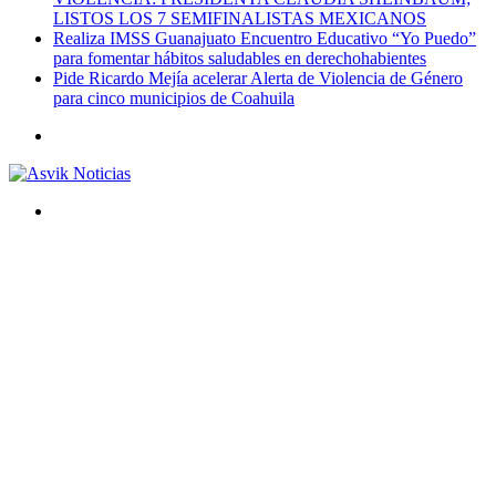
LISTOS LOS 7 SEMIFINALISTAS MEXICANOS
Realiza IMSS Guanajuato Encuentro Educativo “Yo Puedo”
para fomentar hábitos saludables en derechohabientes
Pide Ricardo Mejía acelerar Alerta de Violencia de Género
para cinco municipios de Coahuila
Menú
Buscar
por