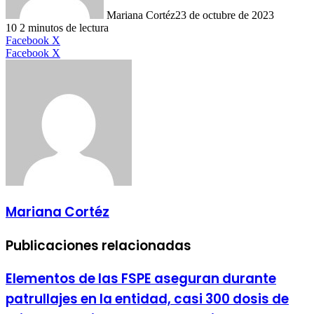
Mariana Cortéz
23 de octubre de 2023
10
2 minutos de lectura
LinkedIn
Facebook
X
LinkedIn
Tumblr
Pinterest
Reddit
VKontakte
Compartir
Imprimir
Facebook
X
por
correo
electrónico
Mariana Cortéz
Publicaciones relacionadas
Elementos de las FSPE aseguran durante
patrullajes en la entidad, casi 300 dosis de