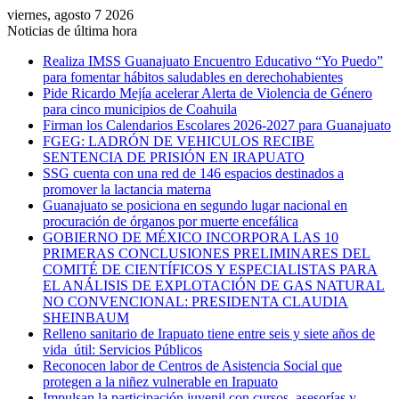
viernes, agosto 7 2026
Noticias de última hora
Realiza IMSS Guanajuato Encuentro Educativo “Yo Puedo”
para fomentar hábitos saludables en derechohabientes
Pide Ricardo Mejía acelerar Alerta de Violencia de Género
para cinco municipios de Coahuila
Firman los Calendarios Escolares 2026-2027 para Guanajuato
FGEG: LADRÓN DE VEHICULOS RECIBE
SENTENCIA DE PRISIÓN EN IRAPUATO
SSG cuenta con una red de 146 espacios destinados a
promover la lactancia materna
Guanajuato se posiciona en segundo lugar nacional en
procuración de órganos por muerte encefálica
GOBIERNO DE MÉXICO INCORPORA LAS 10
PRIMERAS CONCLUSIONES PRELIMINARES DEL
COMITÉ DE CIENTÍFICOS Y ESPECIALISTAS PARA
EL ANÁLISIS DE EXPLOTACIÓN DE GAS NATURAL
NO CONVENCIONAL: PRESIDENTA CLAUDIA
SHEINBAUM
Relleno sanitario de Irapuato tiene entre seis y siete años de
vida útil: Servicios Públicos
Reconocen labor de Centros de Asistencia Social que
protegen a la niñez vulnerable en Irapuato
Impulsan la participación juvenil con cursos, asesorías y