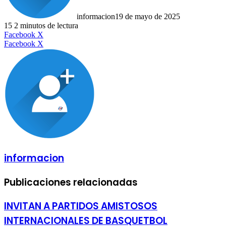
informacion
19 de mayo de 2025
15
2 minutos de lectura
LinkedIn
Facebook
X
LinkedIn
Tumblr
Pinterest
Reddit
VKontakte
Compartir
Imprimir
Facebook
X
por
correo
electrónico
informacion
Publicaciones relacionadas
INVITAN A PARTIDOS AMISTOSOS
INTERNACIONALES DE BASQUETBOL