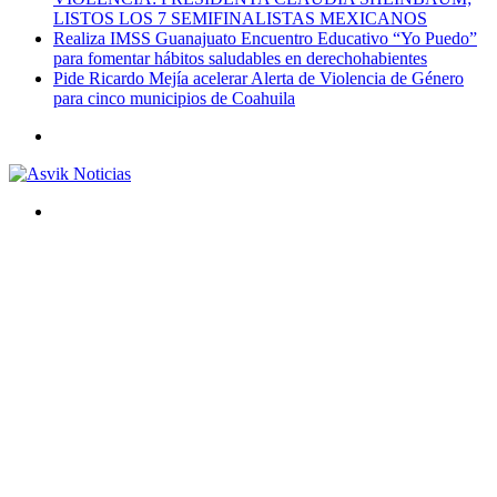
LISTOS LOS 7 SEMIFINALISTAS MEXICANOS
Realiza IMSS Guanajuato Encuentro Educativo “Yo Puedo”
para fomentar hábitos saludables en derechohabientes
Pide Ricardo Mejía acelerar Alerta de Violencia de Género
para cinco municipios de Coahuila
Menú
Buscar
por