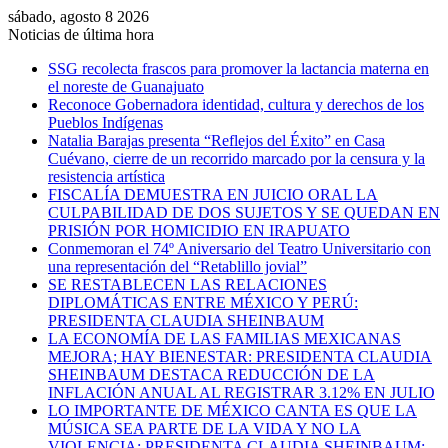
sábado, agosto 8 2026
Noticias de última hora
SSG recolecta frascos para promover la lactancia materna en
el noreste de Guanajuato
Reconoce Gobernadora identidad, cultura y derechos de los
Pueblos Indígenas
Natalia Barajas presenta “Reflejos del Éxito” en Casa
Cuévano, cierre de un recorrido marcado por la censura y la
resistencia artística
FISCALÍA DEMUESTRA EN JUICIO ORAL LA
CULPABILIDAD DE DOS SUJETOS Y SE QUEDAN EN
PRISIÓN POR HOMICIDIO EN IRAPUATO
Conmemoran el 74º Aniversario del Teatro Universitario con
una representación del “Retablillo jovial”
SE RESTABLECEN LAS RELACIONES
DIPLOMÁTICAS ENTRE MÉXICO Y PERÚ:
PRESIDENTA CLAUDIA SHEINBAUM
LA ECONOMÍA DE LAS FAMILIAS MEXICANAS
MEJORA; HAY BIENESTAR: PRESIDENTA CLAUDIA
SHEINBAUM DESTACA REDUCCIÓN DE LA
INFLACIÓN ANUAL AL REGISTRAR 3.12% EN JULIO
LO IMPORTANTE DE MÉXICO CANTA ES QUE LA
MÚSICA SEA PARTE DE LA VIDA Y NO LA
VIOLENCIA: PRESIDENTA CLAUDIA SHEINBAUM;