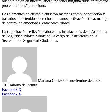
buena función en nuestra labor y no tener ninguna duda en nuestros
procedimientos”, mencionó.
Los elementos de custodia cursaron materias como: conducción y
traslados de detenidos; derechos humanos; activación física, manejo
de control de emociones, entre otros rubros.
La capacitación se llevó a cabo en las instalaciones de la Academia
de Seguridad Púbica Municipal, a cargo de instructores de la
Secretaría de Seguridad Ciudadana.
Mariana Cortéz
7 de noviembre de 2023
10
1 minuto de lectura
LinkedIn
Facebook
X
LinkedIn
Tumblr
Pinterest
Reddit
VKontakte
Compartir
Imprimir
Facebook
X
por
correo
electrónico