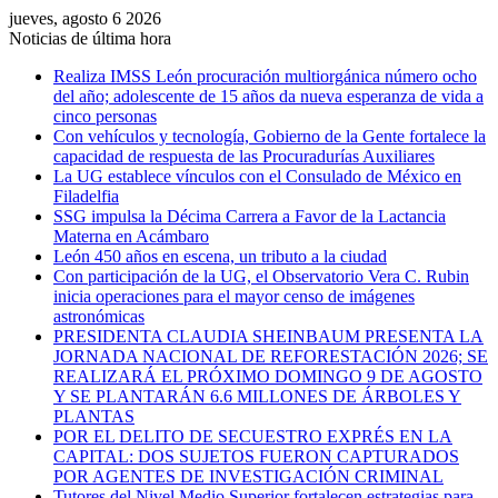
jueves, agosto 6 2026
Noticias de última hora
Realiza IMSS León procuración multiorgánica número ocho
del año; adolescente de 15 años da nueva esperanza de vida a
cinco personas
Con vehículos y tecnología, Gobierno de la Gente fortalece la
capacidad de respuesta de las Procuradurías Auxiliares
La UG establece vínculos con el Consulado de México en
Filadelfia
SSG impulsa la Décima Carrera a Favor de la Lactancia
Materna en Acámbaro
León 450 años en escena, un tributo a la ciudad
Con participación de la UG, el Observatorio Vera C. Rubin
inicia operaciones para el mayor censo de imágenes
astronómicas
PRESIDENTA CLAUDIA SHEINBAUM PRESENTA LA
JORNADA NACIONAL DE REFORESTACIÓN 2026; SE
REALIZARÁ EL PRÓXIMO DOMINGO 9 DE AGOSTO
Y SE PLANTARÁN 6.6 MILLONES DE ÁRBOLES Y
PLANTAS
POR EL DELITO DE SECUESTRO EXPRÉS EN LA
CAPITAL: DOS SUJETOS FUERON CAPTURADOS
POR AGENTES DE INVESTIGACIÓN CRIMINAL
Tutores del Nivel Medio Superior fortalecen estrategias para