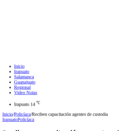
Inicio
Irapuato
Salamanca
Guanajuato
Regional
Video Notas
℃
Irapuato
14
Inicio
/
Policíaca
/
Reciben capacitación agentes de custodia
Irapuato
Policíaca