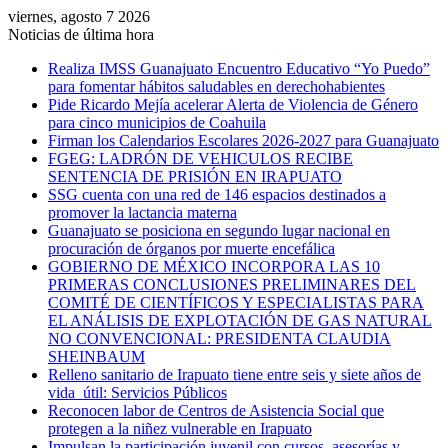
viernes, agosto 7 2026
Noticias de última hora
Realiza IMSS Guanajuato Encuentro Educativo “Yo Puedo”
para fomentar hábitos saludables en derechohabientes
Pide Ricardo Mejía acelerar Alerta de Violencia de Género
para cinco municipios de Coahuila
Firman los Calendarios Escolares 2026-2027 para Guanajuato
FGEG: LADRÓN DE VEHICULOS RECIBE
SENTENCIA DE PRISIÓN EN IRAPUATO
SSG cuenta con una red de 146 espacios destinados a
promover la lactancia materna
Guanajuato se posiciona en segundo lugar nacional en
procuración de órganos por muerte encefálica
GOBIERNO DE MÉXICO INCORPORA LAS 10
PRIMERAS CONCLUSIONES PRELIMINARES DEL
COMITÉ DE CIENTÍFICOS Y ESPECIALISTAS PARA
EL ANÁLISIS DE EXPLOTACIÓN DE GAS NATURAL
NO CONVENCIONAL: PRESIDENTA CLAUDIA
SHEINBAUM
Relleno sanitario de Irapuato tiene entre seis y siete años de
vida útil: Servicios Públicos
Reconocen labor de Centros de Asistencia Social que
protegen a la niñez vulnerable en Irapuato
Impulsan la participación juvenil con cursos, asesorías y