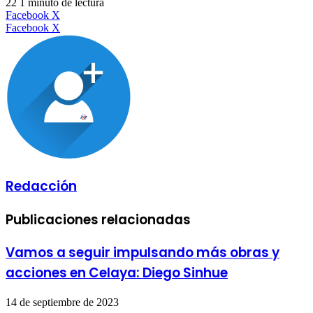
22
1 minuto de lectura
LinkedIn
Facebook
X
LinkedIn
Tumblr
Pinterest
Reddit
VKontakte
Compartir
Imprimir
Facebook
X
por
correo
electrónico
Redacción
Publicaciones relacionadas
Vamos a seguir impulsando más obras y
acciones en Celaya: Diego Sinhue
14 de septiembre de 2023