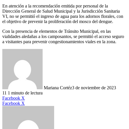
En atención a la recomendación emitida por personal de la
Dirección General de Salud Municipal y la Jurisdicción Sanitaria
VI, no se permitió el ingreso de agua para los adornos florales, con
el objetivo de prevenir la proliferación del mosco del dengue.
Con la presencia de elementos de Tránsito Municipal, en las
vialidades aledañas a los camposantos, se permitió el acceso seguro
a visitantes para prevenir congestionamientos viales en la zona.
Mariana Cortéz
3 de noviembre de 2023
11
1 minuto de lectura
LinkedIn
Facebook
X
LinkedIn
Tumblr
Pinterest
Reddit
VKontakte
Compartir
Imprimir
Facebook
X
por
correo
electrónico