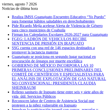
viernes, agosto 7 2026
Noticias de última hora
Realiza IMSS Guanajuato Encuentro Educativo “Yo Puedo”
para fomentar hábitos saludables en derechohabientes
Pide Ricardo Mejía acelerar Alerta de Violencia de Género
para cinco municipios de Coahuila
Firman los Calendarios Escolares 2026-2027 para Guanajuato
FGEG: LADRÓN DE VEHICULOS RECIBE
SENTENCIA DE PRISIÓN EN IRAPUATO
SSG cuenta con una red de 146 espacios destinados a
promover la lactancia materna
Guanajuato se posiciona en segundo lugar nacional en
procuración de órganos por muerte encefálica
GOBIERNO DE MÉXICO INCORPORA LAS 10
PRIMERAS CONCLUSIONES PRELIMINARES DEL
COMITÉ DE CIENTÍFICOS Y ESPECIALISTAS PARA
EL ANÁLISIS DE EXPLOTACIÓN DE GAS NATURAL
NO CONVENCIONAL: PRESIDENTA CLAUDIA
SHEINBAUM
Relleno sanitario de Irapuato tiene entre seis y siete años de
vida útil: Servicios Públicos
Reconocen labor de Centros de Asistencia Social que
protegen a la niñez vulnerable en Irapuato
Impulsan la participación juvenil con cursos, asesorías y