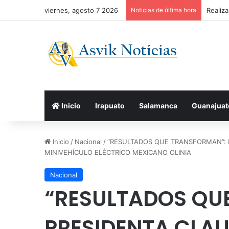
viernes, agosto 7 2026
Noticias de última hora
Realiz
Inicio
Irapuato
Salamanca
Guanajuat
Inicio
/
Nacional
/
“RESULTADOS QUE TRANSFORMAN”: 
MINIVEHÍCULO ELÉCTRICO MEXICANO OLINIA
Nacional
“RESULTADOS QU
PRESIDENTA CLA