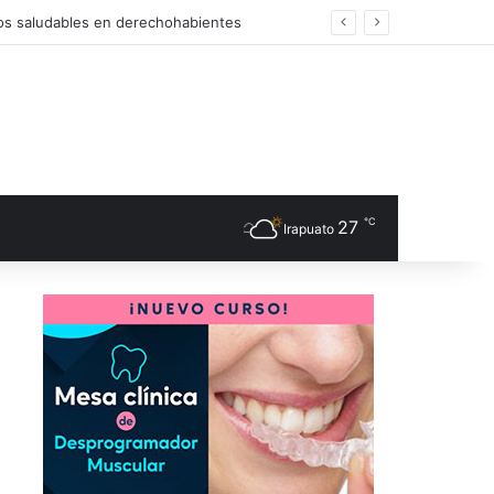
os saludables en derechohabientes
℃
27
Irapuato