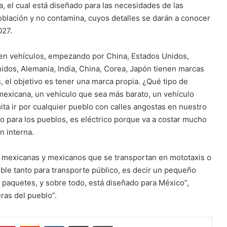
a, el cual está diseñado para las necesidades de las
población y no contamina, cuyos detalles se darán a conocer
027.
en vehículos, empezando por China, Estados Unidos,
idos, Alemania, India, China, Corea, Japón tienen marcas
, el objetivo es tener una marca propia. ¿Qué tipo de
 mexicana, un vehículo que sea más barato, un vehículo
ta ir por cualquier pueblo con calles angostas en nuestro
 o para los pueblos, es eléctrico porque va a costar mucho
 interna.
a mexicanas y mexicanos que se transportan en mototaxis o
ible tanto para transporte público, es decir un pequeño
r paquetes, y sobre todo, está diseñado para México”,
ras del pueblo”.
mblr
Pinterest
Reddit
VKontakte
Compartir por correo electrónico
Imprimir